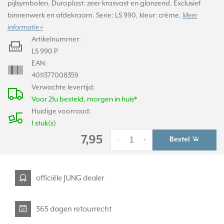
pijlsymbolen. Duroplast: zeer krasvast en glanzend. Exclusief
binnenwerk en afdekraam. Serie: LS 990, kleur: crème.
Meer
informatie »
Artikelnummer:
LS 990 P
EAN:
4011377008359
Verwachte levertijd:
Voor 21u besteld, morgen in huis*
Huidige voorraad:
1 stuk(s)
7,95
Bestel
-
+
officiële JUNG dealer
365 dagen retourrecht