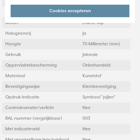
Kleur
Wit
Cookies accepteren
Breedte
70 Millimeter (mm)
Model
Enkele wip
Halogeenvrij
Ja
Hoogte
70 Millimeter (mm)
Gebruik
Jaloezie
Oppervlaktebescherming
Onbehandeld
Materiaal
Kunststof
Bevestigingswijze
Klembevestiging
Opdruk/indicatie
Symbool "pijlen"
Controlevenster/verlicht
Nee
RAL-nummer (vergelijkbaar)
1013
Met indicatieveld
Nee
Met verwisselbare lens/symbool
Nee