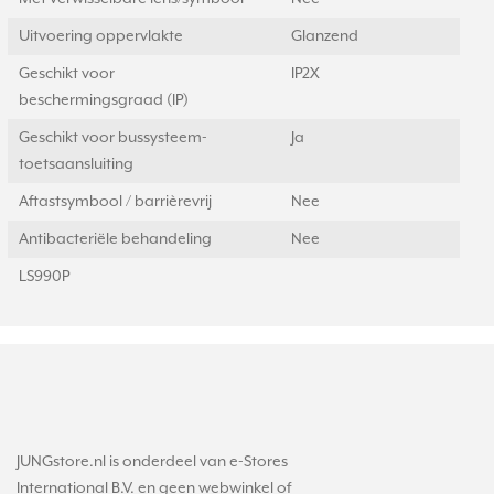
Uitvoering oppervlakte
Glanzend
Geschikt voor
IP2X
beschermingsgraad (IP)
Geschikt voor bussysteem-
Ja
toetsaansluiting
Aftastsymbool / barrièrevrij
Nee
Antibacteriële behandeling
Nee
LS990P
JUNGstore.nl is onderdeel van e-Stores
International B.V. en geen webwinkel of