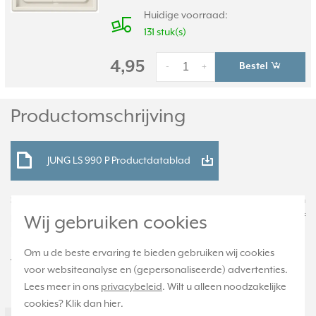
Huidige voorraad:
131 stuk(s)
4,95
Bestel
-
+
Productomschrijving
JUNG LS 990 P Productdatablad
Schakelwip (knop) voor multipulsdrukker 531-41 U, voorzien van
pijlsymbolen. Duroplast: zeer krasvast en glanzend. Exclusief
Wij gebruiken cookies
binnenwerk en afdekraam. Serie: LS 990, kleur: crème.
Om u de beste ervaring te bieden gebruiken wij cookies
Technische specificaties
voor websiteanalyse en (gepersonaliseerde) advertenties.
Lees meer in ons
privacybeleid
. Wilt u alleen noodzakelijke
Specificatie
Waarde
cookies? Klik dan
hier
.