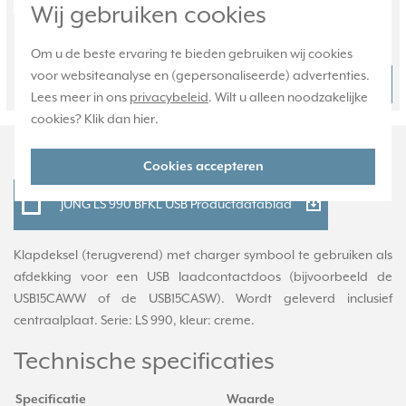
Wij gebruiken cookies
Huidige voorraad:
131 stuk(s)
Om u de beste ervaring te bieden gebruiken wij cookies
voor websiteanalyse en (gepersonaliseerde) advertenties.
4,95
Bestel
-
+
Lees meer in ons
privacybeleid
. Wilt u alleen noodzakelijke
cookies? Klik dan
hier
.
Productomschrijving
Cookies accepteren
JUNG LS 990 BFKL USB Productdatablad
Klapdeksel (terugverend) met charger symbool te gebruiken als
afdekking voor een USB laadcontactdoos (bijvoorbeeld de
USB15CAWW of de USB15CASW). Wordt geleverd inclusief
centraalplaat. Serie: LS 990, kleur: creme.
Technische specificaties
Specificatie
Waarde