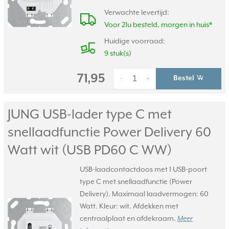
Verwachte levertijd:
Voor 21u besteld, morgen in huis*
Huidige voorraad:
9 stuk(s)
71,95
Bestel
-
+
JUNG USB-lader type C met
snellaadfunctie Power Delivery 60
Watt wit (USB PD60 C WW)
USB-laadcontactdoos met 1 USB-poort
type C met snellaadfunctie (Power
Delivery). Maximaal laadvermogen: 60
Watt. Kleur: wit. Afdekken met
centraalplaat en afdekraam.
Meer