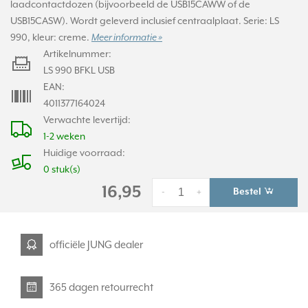
laadcontactdozen (bijvoorbeeld de USB15CAWW of de
USB15CASW). Wordt geleverd inclusief centraalplaat. Serie: LS
990, kleur: creme.
Meer informatie »
Artikelnummer:
LS 990 BFKL USB
EAN:
4011377164024
Verwachte levertijd:
1-2 weken
Huidige voorraad:
0 stuk(s)
16,95
Bestel
-
+
officiële JUNG dealer
365 dagen retourrecht