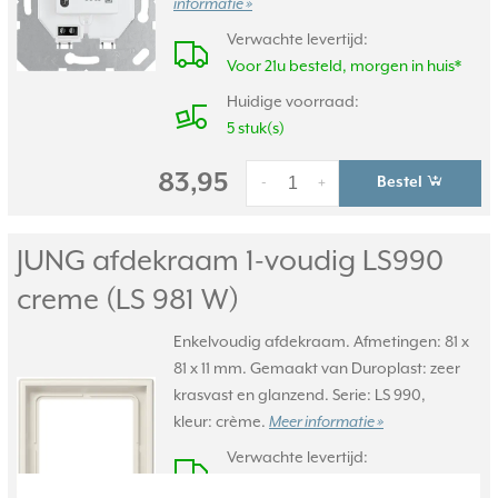
informatie »
Verwachte levertijd:
Voor 21u besteld, morgen in huis*
Huidige voorraad:
5 stuk(s)
83,95
Bestel
-
+
JUNG afdekraam 1-voudig LS990
creme (LS 981 W)
Enkelvoudig afdekraam. Afmetingen: 81 x
81 x 11 mm. Gemaakt van Duroplast: zeer
krasvast en glanzend. Serie: LS 990,
kleur: crème.
Meer informatie »
Verwachte levertijd:
Voor 21u besteld, morgen in huis*