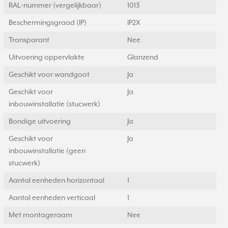
RAL-nummer (vergelijkbaar)
1013
Beschermingsgraad (IP)
IP2X
Transparant
Nee
Uitvoering oppervlakte
Glanzend
Geschikt voor wandgoot
Ja
Geschikt voor
Ja
inbouwinstallatie (stucwerk)
Bondige uitvoering
Ja
Geschikt voor
Ja
inbouwinstallatie (geen
stucwerk)
Aantal eenheden horizontaal
1
Aantal eenheden verticaal
1
Met montageraam
Nee