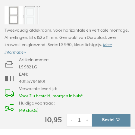
Tweevoudig afdekraam, voor horizontale en verticale montage.
Afmetingen: 81 x 152 x 11 mm. Gemaakt van Duroplast: zeer
krasvast en glanzend. Serie: LS 990, kleur: lichtgrijs.
Meer
informatie »
Artikelnummer:
LS 982 LG
EAN:
4011377946101
Verwachte levertijd:
Voor 21u besteld, morgen in huis*
Huidige voorraad:
149 stuk(s)
10,95
Bestel
-
+