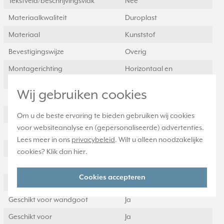
Tekstveld/beschrijvingsvlak
Nee
Materiaalkwaliteit
Duroplast
Materiaal
Kunststof
Bevestigingswijze
Overig
Montagerichting
Horizontaal en
verticaal
Wij gebruiken cookies
RAL-nummer (vergelijkbaar)
7035
Slagvastheid
IK00
Om u de beste ervaring te bieden gebruiken wij cookies
voor websiteanalyse en (gepersonaliseerde) advertenties.
Beschermingsgraad (IP)
IP21
Lees meer in ons
privacybeleid
. Wilt u alleen noodzakelijke
Geschikt voor vloerpot
Nee
cookies? Klik dan
hier
.
Transparant
Nee
Cookies accepteren
Uitvoering oppervlakte
Glanzend
Geschikt voor wandgoot
Ja
Geschikt voor
Ja