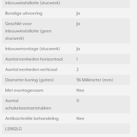
inbouwinstallatie (stucwerk)
Bondige uitvoering
Ja
Geschikt voor
Ja
inbouwinstallatie (geen
stucwerk)
Inbouwmontage (stucwerk)
Ja
Aantal eenheden horizontaal
1
Aantal eenheden verticaal
2
Diameter boring (gaten)
56 Millimeter (mm)
Met montageraam
Nee
Aantal
0
schakelaarinzetstukken
Antibacteriële behandeling
Nee
LS982LG