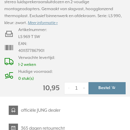
stereo luidsprekeraansluitdozen en 2-voudige
montageadapters. Gemaakt van slagvast, hoogglanzend
thermoplast. Exclusief binnenwerk en afdekraam. Serie: LS 990,
kleur: zwart.
Meer informatie »
Artikelnummer:
LS 969 T SW
EAN:
4011377867901
Verwachte levertijd:
1-2 weken
Huidige voorraad:
0 stuk(s)
10,95
Bestel
-
+
officiële JUNG dealer
365 dagen retourrecht