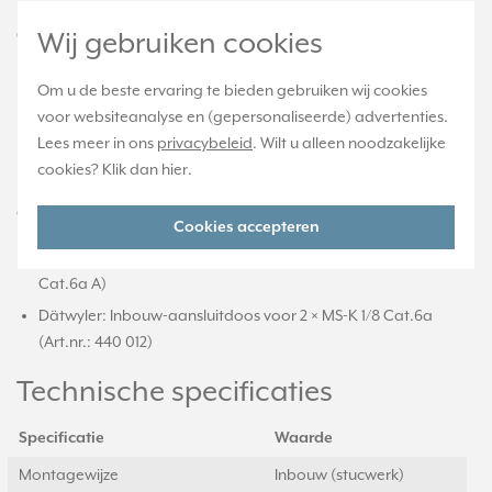
Wij gebruiken cookies
Geschikt voor:
Stereo luidsprekeraansluitdozen: SLA 2 WW, SLA 2 AN
Om u de beste ervaring te bieden gebruiken wij cookies
2-voudige montageadapter: UMA MA2-KS2 (i.c.m.
voor websiteanalyse en (gepersonaliseerde) advertenties.
universeelmodule UMA-CAT6A-25)
Lees meer in ons
privacybeleid
. Wilt u alleen noodzakelijke
cookies? Klik dan
hier
.
USB-data-aansluiting: 2131 USBS
Ook compatibel met data-aansluitdozen van:
Cookies accepteren
Rutenbeck: UM-MA 2 Up (i.c.m. universeelmodule UM-real
Cat.6a A)
Dätwyler: Inbouw-aansluitdoos voor 2 × MS-K 1/8 Cat.6a
(Art.nr.: 440 012)
Technische specificaties
Specificatie
Waarde
Montagewijze
Inbouw (stucwerk)