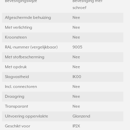
Bevestigingswijze
Bevestiging met
schroef
Afgeschermde behuizing
Nee
Met verlichting
Nee
Kroonsteen
Nee
RAL-nummer (vergelijkbaar)
9005
Met stofbescherming
Nee
Met opdruk
Nee
Slagvastheid
IK00
Incl. connectoren
Nee
Draagring
Nee
Transparant
Nee
Uitvoering oppervlakte
Glanzend
Geschikt voor
IP2X