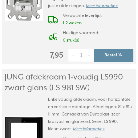
juiste afdekkingen.
Meer informatie »
Verwachte levertijd:
1-2 weken
Huidige voorraad:
0 stuk(s)
7,95
Bestel
-
+
JUNG afdekraam 1-voudig LS990
zwart glans (LS 981 SW)
Enkelvoudig afdekraam, voor horizontale
en verticale montage. Afmetingen: 81 x 81 x
11 mm. Gemaakt van Duroplast: zeer
krasvast en glanzend. Serie: LS 990,
kleur: zwart.
Meer informatie »