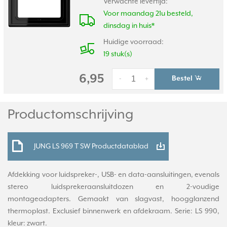
Verwachte levertijd:
Voor maandag 21u besteld,
dinsdag in huis*
Huidige voorraad:
19 stuk(s)
6,95
Bestel
-
+
Productomschrijving
JUNG LS 969 T SW Productdatablad
Afdekking voor luidspreker-, USB- en data-aansluitingen, evenals
stereo luidsprekeraansluitdozen en 2-voudige
montageadapters. Gemaakt van slagvast, hoogglanzend
thermoplast. Exclusief binnenwerk en afdekraam. Serie: LS 990,
kleur: zwart.