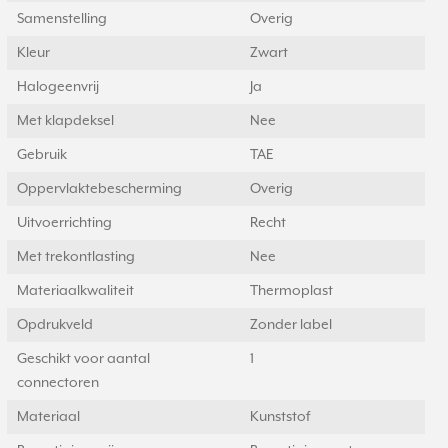
Samenstelling
Overig
Kleur
Zwart
Halogeenvrij
Ja
Met klapdeksel
Nee
Gebruik
TAE
Oppervlaktebescherming
Overig
Uitvoerrichting
Recht
Met trekontlasting
Nee
Materiaalkwaliteit
Thermoplast
Opdrukveld
Zonder label
Geschikt voor aantal
1
connectoren
Materiaal
Kunststof