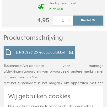
Huidige voorraad:
131 stuk(s)
4,95
Bestel
-
+
Productomschrijving
JUNG LS 961 Z5 Productdatablad
Tussenraam/verloopplaat voor montage
afdekkingen/apparaten van bijvoorbeeld andere merken met
een maat van 55 x 55 mm.
Met het tussenraam is het mogelijk om apparaten met een
andere afmeting (55 x 55 mm) in een LS-range afdekraam te
plaatsen.
Wij gebruiken cookies
geschikt voor centraalplaten uit de AS/A serie.
Niet
Om u de beste ervaring te bieden gebruiken wij cookies