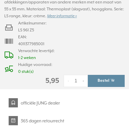
afdekkingen/apparaten van andere merken met een maat van
55 x 55 mm. Materiaal: Thermoplast (slagvast), hoogglans. Serie:
LS range, kleur: crème.
Meer informatie »
Artikelnummer:
LS 961 Z5
EAN:
4011377985001
Verwachte levertijd:
1-2 weken
Huidige voorraad:
0 stuk(s)
5,95
Bestel
-
+
officiële JUNG dealer
365 dagen retourrecht