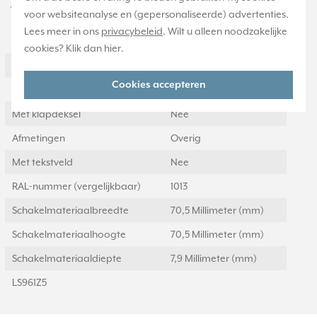
Technische specificaties
voor websiteanalyse en (gepersonaliseerde) advertenties.
Lees meer in ons
privacybeleid
. Wilt u alleen noodzakelijke
Specificatie
Waarde
cookies? Klik dan
hier
.
Kleur
Wit
Cookies accepteren
Afsluitbaar
Nee
Met klapdeksel
Nee
Afmetingen
Overig
Met tekstveld
Nee
RAL-nummer (vergelijkbaar)
1013
Schakelmateriaalbreedte
70,5 Millimeter (mm)
Schakelmateriaalhoogte
70,5 Millimeter (mm)
Schakelmateriaaldiepte
7,9 Millimeter (mm)
LS961Z5