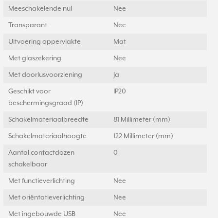
Meeschakelende nul
Nee
Transparant
Nee
Uitvoering oppervlakte
Mat
Met glaszekering
Nee
Met doorlusvoorziening
Ja
Geschikt voor
IP20
beschermingsgraad (IP)
Schakelmateriaalbreedte
81 Millimeter (mm)
Schakelmateriaalhoogte
122 Millimeter (mm)
Aantal contactdozen
0
schakelbaar
Met functieverlichting
Nee
Met oriëntatieverlichting
Nee
Met ingebouwde USB
Nee