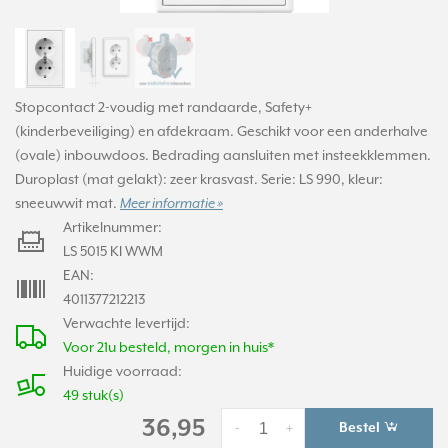
Stopcontact 2-voudig met randaarde, Safety+
(kinderbeveiliging) en afdekraam. Geschikt voor een anderhalve
(ovale) inbouwdoos. Bedrading aansluiten met insteekklemmen.
Duroplast (mat gelakt): zeer krasvast. Serie: LS 990, kleur:
sneeuwwit mat.
Meer informatie »
Artikelnummer:
LS 5015 KI WWM
EAN:
4011377212213
Verwachte levertijd:
Voor 21u besteld, morgen in huis*
Huidige voorraad:
49 stuk(s)
36,95
Bestel
-
+