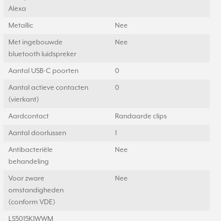
Alexa
Metallic
Nee
Met ingebouwde
Nee
bluetooth luidspreker
Aantal USB-C poorten
0
Aantal actieve contacten
0
(vierkant)
Aardcontact
Randaarde clips
Aantal doorlussen
1
Antibacteriële
Nee
behandeling
Voor zware
Nee
omstandigheden
(conform VDE)
LS5015KIWWM