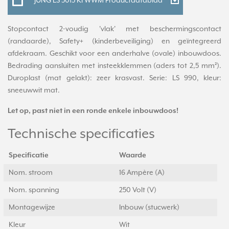
JUNG LS 5015 KI WWM Productdatablad
Stopcontact 2-voudig 'vlak' met beschermingscontact
(randaarde), Safety+ (kinderbeveiliging) en geïntegreerd
afdekraam. Geschikt voor een anderhalve (ovale) inbouwdoos.
Bedrading aansluiten met insteekklemmen (aders tot 2,5 mm²).
Duroplast (mat gelakt): zeer krasvast. Serie: LS 990, kleur:
sneeuwwit mat.
Let op, past niet in een ronde enkele inbouwdoos!
Technische specificaties
Specificatie
Waarde
Nom. stroom
16 Ampère (A)
Nom. spanning
250 Volt (V)
Montagewijze
Inbouw (stucwerk)
Kleur
Wit