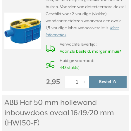
ABB, 50 mm diep en geschikt voor 16 mm
buizen. Voorzien van detecteerbare deksel.
Geschikt voor 2-voudige (vlakke)
wandcontactdozen waarvoor een ovale
1,5-voudige inbouwdoos vereist is.
Meer
informatie »
Verwachte levertijd:
Voor 21u besteld, morgen in huis*
Huidige voorraad:
443 stuk(s)
2,95
Bestel
-
+
ABB Haf 50 mm hollewand
inbouwdoos ovaal 16/
19/
20 mm
(HW150-F)