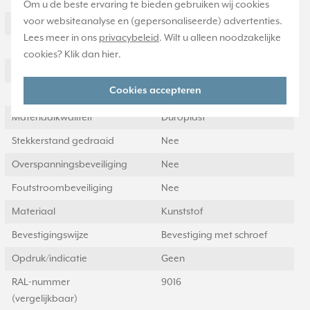
Met aan/uitschakelaar
Nee
Om u de beste ervaring te bieden gebruiken wij cookies
voor websiteanalyse en (gepersonaliseerde) advertenties.
Aantal USB-A poorten
0
Lees meer in ons
privacybeleid
. Wilt u alleen noodzakelijke
Beschermingscontact
Ja
cookies? Klik dan
hier
.
Tekstveld/beschrijvingsvlak
Nee
Cookies accepteren
Uitwerpmechanisme
Nee
Materiaalkwaliteit
Duroplast
Stekkerstand gedraaid
Nee
Overspanningsbeveiliging
Nee
Foutstroombeveiliging
Nee
Materiaal
Kunststof
Bevestigingswijze
Bevestiging met schroef
Opdruk/indicatie
Geen
RAL-nummer
9016
(vergelijkbaar)