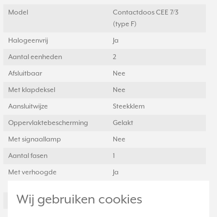
Model
Contactdoos CEE 7/3
(type F)
Halogeenvrij
Ja
Aantal eenheden
2
Afsluitbaar
Nee
Met klapdeksel
Nee
Aansluitwijze
Steekklem
Oppervlaktebescherming
Gelakt
Met signaallamp
Nee
Aantal fasen
1
Met verhoogde
Ja
aanraakbeveiliging
Wij gebruiken cookies
Frequentie
50 Hertz