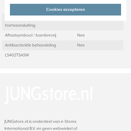
Geschikt voor
IP2X
beschermingsgraad (IP)
Cookies accepteren
Geschikt voor bussysteem-
Ja
toetsaansluiting
Aftastsymbool / barrièrevrij
Nee
Antibacteriële behandeling
Nee
LS402TSASW
JUNGstore.nl is onderdeel van e-Stores
International B.V. en geen webwinkel of