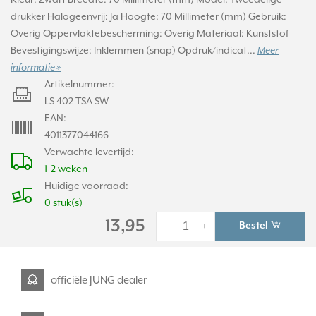
Kleur: Zwart Breedte: 70 Millimeter (mm) Model: Tweedelige
drukker Halogeenvrij: Ja Hoogte: 70 Millimeter (mm) Gebruik:
Overig Oppervlaktebescherming: Overig Materiaal: Kunststof
Bevestigingswijze: Inklemmen (snap) Opdruk/indicat...
Meer
informatie »
Artikelnummer:
LS 402 TSA SW
EAN:
4011377044166
Verwachte levertijd:
1-2 weken
Huidige voorraad:
0 stuk(s)
13,95
Bestel
-
+
officiële JUNG dealer