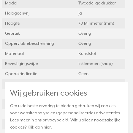
Model
Tweedelige drukker
Halogeenvrij
Ja
Hoogte
70 Millimeter (mm)
Gebruik
Overig
Oppervlaktebescherming
Overig
Materiaal
Kunststof
Bevestigingswijze
Inklemmen (snap)
Opdruk/indicatie
Geen
Controlevenster/verlicht
Nee
Wij gebruiken cookies
RAL-nummer (vergelijkbaar)
9005
Met indicatieveld
Nee
Om u de beste ervaring te bieden gebruiken wij cookies
voor websiteanalyse en (gepersonaliseerde) advertenties.
Met verwisselbare lens/symbool
Nee
Lees meer in ons
privacybeleid
. Wilt u alleen noodzakelijke
Uitvoering oppervlakte
Glanzend
cookies? Klik dan
hier
.