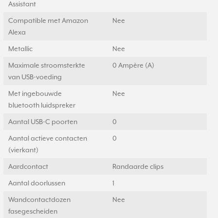
Assistant
Compatible met Amazon
Nee
Alexa
Metallic
Nee
Maximale stroomsterkte
0 Ampère (A)
van USB-voeding
Met ingebouwde
Nee
bluetooth luidspreker
Aantal USB-C poorten
0
Aantal actieve contacten
0
(vierkant)
Aardcontact
Randaarde clips
Aantal doorlussen
1
Wandcontactdozen
Nee
fasegescheiden