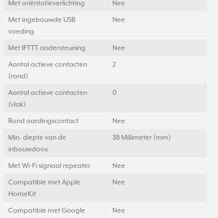
Met oriëntatieverlichting
Nee
Met ingebouwde USB
Nee
voeding
Met IFTTT ondersteuning
Nee
Aantal actieve contacten
2
(rond)
Aantal actieve contacten
0
(vlak)
Rond aardingscontact
Nee
Min. diepte van de
38 Millimeter (mm)
inbouwdoos
Met Wi-Fi signaal repeater
Nee
Compatible met Apple
Nee
HomeKit
Compatible met Google
Nee