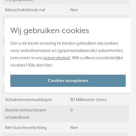
Meeschakelende nul
Nee
Transparant
Nee
Wij gebruiken cookies
Uitvoering oppervlakte
Mat
Met glaszekering
Nee
Om u de beste ervaring te bieden gebruiken wij cookies
voor websiteanalyse en (gepersonaliseerde) advertenties.
Met doorlusvoorziening
Ja
Lees meer in ons
privacybeleid
. Wilt u alleen noodzakelijke
Geschikt voor
IP2X
cookies? Klik dan
hier
.
beschermingsgraad (IP)
Schakelmateriaalbreedte
70 Millimeter (mm)
Cookies accepteren
Schakelmateriaalhoogte
70 Millimeter (mm)
Schakelmateriaaldiepte
30 Millimeter (mm)
Aantal contactdozen
0
schakelbaar
Met functieverlichting
Nee