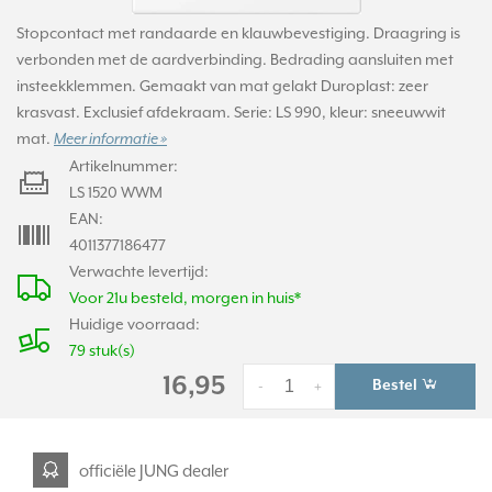
Stopcontact met randaarde en klauwbevestiging. Draagring is
verbonden met de aardverbinding. Bedrading aansluiten met
insteekklemmen. Gemaakt van mat gelakt Duroplast: zeer
krasvast. Exclusief afdekraam. Serie: LS 990, kleur: sneeuwwit
mat.
Meer informatie »
Artikelnummer:
LS 1520 WWM
EAN:
4011377186477
Verwachte levertijd:
Voor 21u besteld, morgen in huis*
Huidige voorraad:
79 stuk(s)
16,95
Bestel
-
+
officiële JUNG dealer