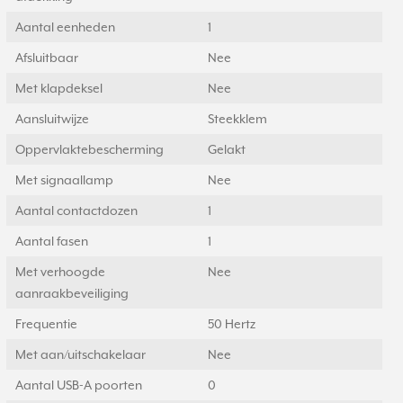
Aantal eenheden
1
Afsluitbaar
Nee
Met klapdeksel
Nee
Aansluitwijze
Steekklem
Oppervlaktebescherming
Gelakt
Met signaallamp
Nee
Aantal contactdozen
1
Aantal fasen
1
Met verhoogde
Nee
aanraakbeveiliging
Frequentie
50 Hertz
Met aan/uitschakelaar
Nee
Aantal USB-A poorten
0