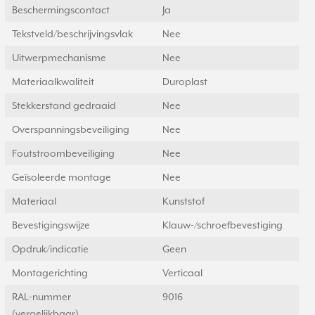
Beschermingscontact
Ja
Tekstveld/beschrijvingsvlak
Nee
Uitwerpmechanisme
Nee
Materiaalkwaliteit
Duroplast
Stekkerstand gedraaid
Nee
Overspanningsbeveiliging
Nee
Foutstroombeveiliging
Nee
Geïsoleerde montage
Nee
Materiaal
Kunststof
Bevestigingswijze
Klauw-/schroefbevestiging
Opdruk/indicatie
Geen
Montagerichting
Verticaal
RAL-nummer
9016
(vergelijkbaar)