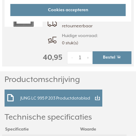
informatie »
Cookies accepteren
Verwachte levertijd:
4-6 weken - maatwerk, niet
retourneerbaar
Huidige voorraad:
0 stuk(s)
40,95
Bestel
-
+
Productomschrijving
JUNG LC 995 P 203 Productdatablad
Technische specificaties
Specificatie
Waarde