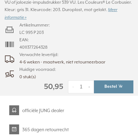
VU of jaloezie-impulsdrukker 539 VU. Les Couleurs® Le Corbusier.
Kleur: gris 31. Kleurcode: 203. Duroplast, mat gelakt.
Meer
informatie »
Artikelnummer:
LC 995 P 203
EAN:
4011377264328
Verwachte levertijd:
4-6 weken - maatwerk, niet retourneerbaar
Huidige voorraad:
0 stuk(s)
50,95
Bestel
-
+
officiële JUNG dealer
365 dagen retourrecht