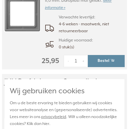
11,0 mm. Duroplast mat gelakt.
Meer
informatie »
Verwachte levertijd:
4-6 weken - maatwerk, niet
retourneerbaar
Huidige voorraad:
0 stuk(s)
25,95
Bestel
-
+
JUNG afdekraam 2-voudig Les
Wij gebruiken cookies
Couleurs gris 31 203 (LC 982 203)
LC 982 203, 2-voudig afdekraam, Les
Om u de beste ervaring te bieden gebruiken wij cookies
Couleurs® Le Corbusier. Kleur: gris 31.
voor websiteanalyse en (gepersonaliseerde) advertenties.
Kleurcode: 203. Afmetingen: 152,0 x 81,0 x
Lees meer in ons
privacybeleid
. Wilt u alleen noodzakelijke
11,0 mm. Duroplast, mat gelakt.
Meer
cookies? Klik dan
hier
.