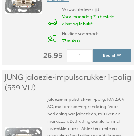
Verwachte levertijd:
Voor maandag 21u besteld,
dinsdag in huis*
Huidige voorraad:
37 stuk(s)
26,95
Bestel
-
+
JUNG jaloezie-impulsdrukker 1-polig
(539 VU)
Jaloezie-impulsdrukker 1-polig, 10A 250V
AC, met omkeervergrendeling. Voor
bediening van jaloezieën, rolluiken en
markiezen. Bedrading aansluiten met
insteekklemmen. Afdekken met een
schakelwip (met pijlen) en afdekraam.