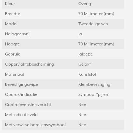
Kleur
Overig
Breedte
70 Millimeter (mm)
Model
Tweedelige wip
Halogeenvrij
Ja
Hoogte
70 Millimeter (mm)
Gebruik
Jaloezie
Oppervlaktebescherming
Gelakt
Materiaal
Kunststof
Bevestigingswijze
Klembevestiging
Opdruk/indicatie
Symbool "pijlen"
Controlevenster/verlicht
Nee
Met indicatieveld
Nee
Met verwisselbare lens/symbool
Nee