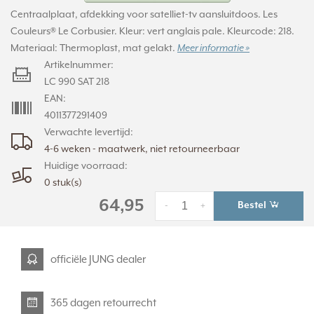
Centraalplaat, afdekking voor satelliet-tv aansluitdoos. Les
Couleurs® Le Corbusier. Kleur: vert anglais pale. Kleurcode: 218.
Materiaal: Thermoplast, mat gelakt.
Meer informatie »
Artikelnummer:
LC 990 SAT 218
EAN:
4011377291409
Verwachte levertijd:
4-6 weken - maatwerk, niet retourneerbaar
Huidige voorraad:
0 stuk(s)
64,95
Bestel
-
+
officiële JUNG dealer
365 dagen retourrecht