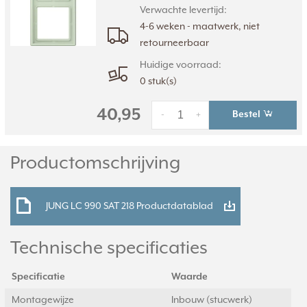
Verwachte levertijd:
4-6 weken - maatwerk, niet
retourneerbaar
Huidige voorraad:
0 stuk(s)
40,95
Bestel
-
+
Productomschrijving
JUNG LC 990 SAT 218 Productdatablad
Technische specificaties
Specificatie
Waarde
Montagewijze
Inbouw (stucwerk)