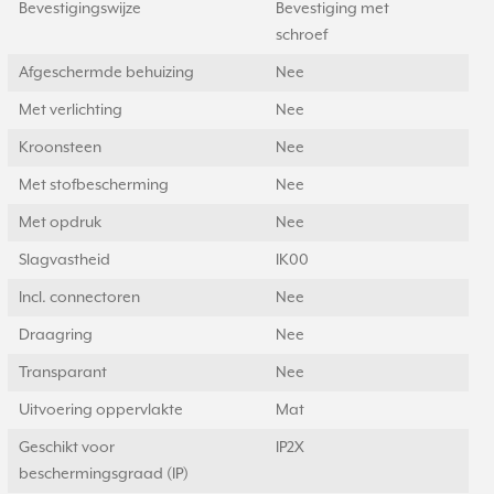
Bevestigingswijze
Bevestiging met
schroef
Afgeschermde behuizing
Nee
Met verlichting
Nee
Kroonsteen
Nee
Met stofbescherming
Nee
Met opdruk
Nee
Slagvastheid
IK00
Incl. connectoren
Nee
Draagring
Nee
Transparant
Nee
Uitvoering oppervlakte
Mat
Geschikt voor
IP2X
beschermingsgraad (IP)