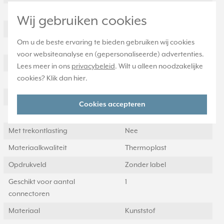
Samenstelling
Overig
Wij gebruiken cookies
Kleur
Overig
Om u de beste ervaring te bieden gebruiken wij cookies
Halogeenvrij
Ja
voor websiteanalyse en (gepersonaliseerde) advertenties.
Met klapdeksel
Nee
Lees meer in ons
privacybeleid
. Wilt u alleen noodzakelijke
cookies? Klik dan
hier
.
Gebruik
Satelliet
Oppervlaktebescherming
Gelakt
Cookies accepteren
Uitvoerrichting
Recht
Met trekontlasting
Nee
Materiaalkwaliteit
Thermoplast
Opdrukveld
Zonder label
Geschikt voor aantal
1
connectoren
Materiaal
Kunststof