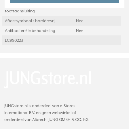
Geschikt voor bussysteem-
Ja
toetsaansluiting
Aftastsymbool / barrièrevrij
Nee
Antibacteriële behandeling
Nee
LC990223
JUNGstore.nl is onderdeel van e-Stores
International B.V. en geen webwinkel of
onderdeel van Albrecht JUNG GMBH & CO. KG.