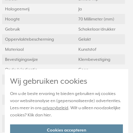
Halogeenvrij
Ja
Hoogte
70 Millimeter (mm)
Gebruik
Schakelaar/drukker
Oppervlaktebescherming
Gelakt
Materiaal
Kunststof
Bevestigingswijze
Klembevestiging
Opdruk/indicatie
Geen
Wij gebruiken cookies
Controlevenster/verlicht
Nee
Met indicatieveld
Nee
Om u de beste ervaring te bieden gebruiken wij cookies
Met verwisselbare lens/symbool
Nee
voor websiteanalyse en (gepersonaliseerde) advertenties.
Lees meer in ons
privacybeleid
. Wilt u alleen noodzakelijke
Uitvoering oppervlakte
Mat
cookies? Klik dan
hier
.
Geschikt voor
IP2X
beschermingsgraad (IP)
Cookies accepteren