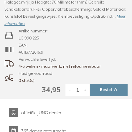
Halogeenvrij: Ja Hoogte: 70 Millimeter (mm) Gebruik:
Schakelaar/drukker Oppervlaktebescherming: Gelakt Materiaal:
Kunststof Bevestigingswijze: Klembevestiging Opdruk/ind...
Meer
informatie »
Artikelnummer:
LC 990 223
EAN:
4011377261631
Verwachte levertijd:
4-6 weken - maatwerk, niet retourneerbaar
Huidige voorraad:
0 stuk(s)
34,95
Bestel
-
+
officiële JUNG dealer
365 dagen retourrecht