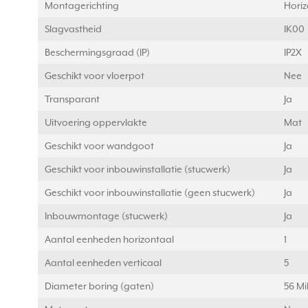
Montagerichting
Horiz
Slagvastheid
IK00
Beschermingsgraad (IP)
IP2X
Geschikt voor vloerpot
Nee
Transparant
Ja
Uitvoering oppervlakte
Mat
Geschikt voor wandgoot
Ja
Geschikt voor inbouwinstallatie (stucwerk)
Ja
Geschikt voor inbouwinstallatie (geen stucwerk)
Ja
Inbouwmontage (stucwerk)
Ja
Aantal eenheden horizontaal
1
Aantal eenheden verticaal
5
Diameter boring (gaten)
56 Mi