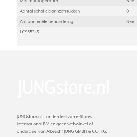
Met montageraam
Nee
Aantal schakelaarinzetstukken
0
Antibacteriële behandeling
Nee
LC985243
JUNGstore.nl is onderdeel van e-Stores
International B.V. en geen webwinkel of
onderdeel van Albrecht JUNG GMBH & CO. KG.