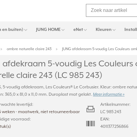
 en buiten)
JUNG HOME
eNet
Kleuren
Instal
ombre naturelle claire 243
JUNG afdekraam 5-voudig Les Couleurs ombre
 afdekraam 5-voudig Les Couleurs
elle claire 243 (LC 985 243)
, 5-voudig afdekraam, Les Couleurs® Le Corbusier. Kleur: ombre nature
: 365,0 x 81,0 x 11,0 mm. Duroplast mat gelakt.
Meer informatie »
rwachte levertijd:
Artikelnummer:
6 weken - maatwerk, niet retourneerbaar
LC 985 243
idige voorraad:
EAN:
stuk(s)
4011377256866