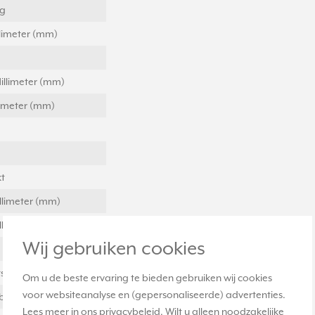
ig
llimeter (mm)
illimeter (mm)
llimeter (mm)
t
llimeter (mm)
llimeter (mm)
Wij gebruiken cookies
stof
Om u de beste ervaring te bieden gebruiken wij cookies
voor websiteanalyse en (gepersonaliseerde) advertenties.
bevestiging
Lees meer in ons
privacybeleid
. Wilt u alleen noodzakelijke