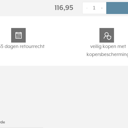
116,95
-
+
65 dagen retourrecht
veilig kopen met
kopersbeschermin
rde