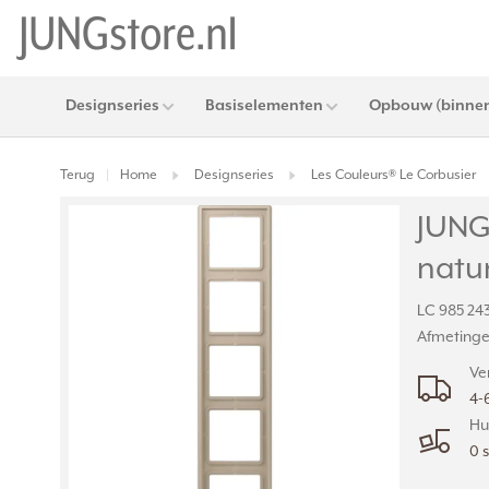
Designseries
Basiselementen
Opbouw (binnen
Terug
Home
Designseries
Les Couleurs® Le Corbusier
|
JUNG
natur
LC 985 243
Afmetingen
Ve
4-
Hu
0 