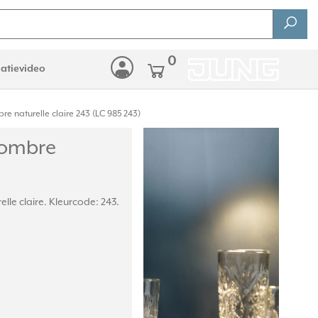
0
latievideo
 naturelle claire 243 (LC 985 243)
 ombre
lle claire. Kleurcode: 243.