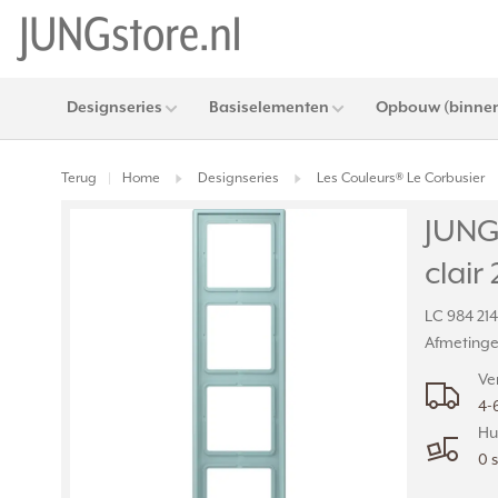
Designseries
Basiselementen
Opbouw (binnen
Terug
Home
Designseries
Les Couleurs® Le Corbusier
|
JUNG
clair
LC 984 214
Afmetingen
Ve
4-
Hu
0 