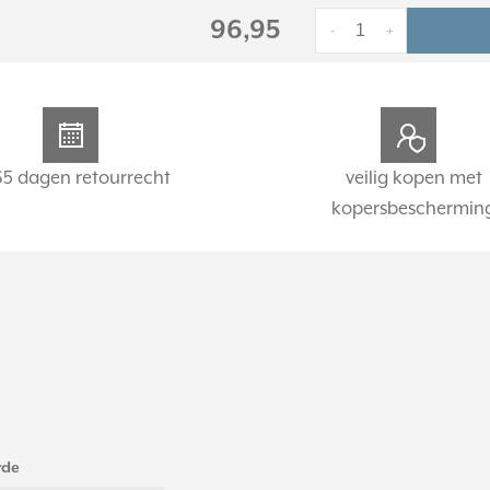
96,95
-
+
65 dagen retourrecht
veilig kopen met
kopersbeschermin
rde