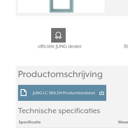
officiële JUNG dealer
3
Productomschrijving
JUNG LC 984 214 Productdatablad
Technische specificaties
Specificatie
Waa