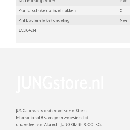
Met montageraam
Nee
Aantal schakelaarinzetstukken
0
Antibacteriële behandeling
Nee
LC984214
JUNGstore.nl is onderdeel van e-Stores
International B.V. en geen webwinkel of
onderdeel van Albrecht JUNG GMBH & CO. KG.