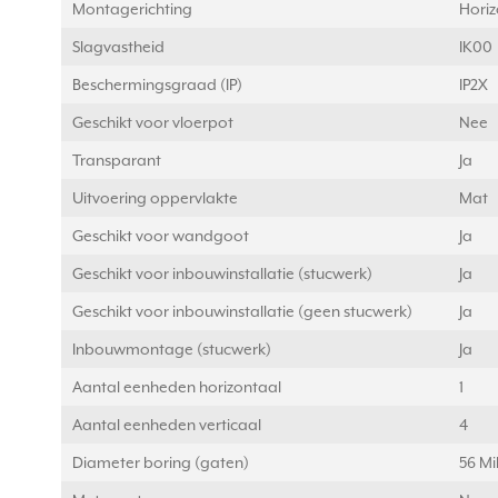
Montagerichting
Horiz
Slagvastheid
IK00
Beschermingsgraad (IP)
IP2X
Geschikt voor vloerpot
Nee
Transparant
Ja
Uitvoering oppervlakte
Mat
Geschikt voor wandgoot
Ja
Geschikt voor inbouwinstallatie (stucwerk)
Ja
Geschikt voor inbouwinstallatie (geen stucwerk)
Ja
Inbouwmontage (stucwerk)
Ja
Aantal eenheden horizontaal
1
Aantal eenheden verticaal
4
Diameter boring (gaten)
56 Mi