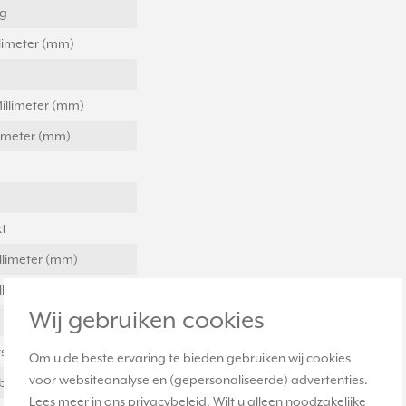
ig
llimeter (mm)
illimeter (mm)
llimeter (mm)
t
llimeter (mm)
llimeter (mm)
Wij gebruiken cookies
stof
Om u de beste ervaring te bieden gebruiken wij cookies
voor websiteanalyse en (gepersonaliseerde) advertenties.
bevestiging
Lees meer in ons
privacybeleid
. Wilt u alleen noodzakelijke