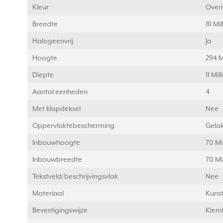
Kleur
Over
Breedte
81 Mi
Halogeenvrij
Ja
Hoogte
294 M
Diepte
11 Mi
Aantal eenheden
4
Met klapdeksel
Nee
Oppervlaktebescherming
Gelak
Inbouwhoogte
70 Mi
Inbouwbreedte
70 Mi
Tekstveld/beschrijvingsvlak
Nee
Materiaal
Kunst
Bevestigingswijze
Klem