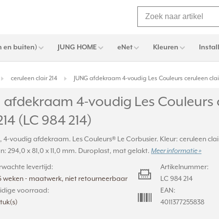
 en buiten)
JUNG HOME
eNet
Kleuren
Instal
ceruleen clair 214
JUNG afdekraam 4-voudig Les Couleurs ceruleen clair
 afdekraam 4-voudig Les Couleurs 
 214 (LC 984 214)
, 4-voudig afdekraam. Les Couleurs® Le Corbusier. Kleur: ceruleen clair
: 294,0 x 81,0 x 11,0 mm. Duroplast, mat gelakt.
Meer informatie »
rwachte levertijd:
Artikelnummer:
6 weken - maatwerk, niet retourneerbaar
LC 984 214
idige voorraad:
EAN:
stuk(s)
4011377255838