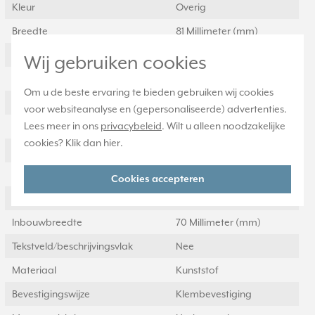
Kleur
Overig
Breedte
81 Millimeter (mm)
Halogeenvrij
Ja
Wij gebruiken cookies
Hoogte
152 Millimeter (mm)
Om u de beste ervaring te bieden gebruiken wij cookies
Diepte
11 Millimeter (mm)
voor websiteanalyse en (gepersonaliseerde) advertenties.
Lees meer in ons
privacybeleid
. Wilt u alleen noodzakelijke
Aantal eenheden
2
cookies? Klik dan
hier
.
Met klapdeksel
Nee
Oppervlaktebescherming
Gelakt
Cookies accepteren
Inbouwhoogte
70 Millimeter (mm)
Inbouwbreedte
70 Millimeter (mm)
Tekstveld/beschrijvingsvlak
Nee
Materiaal
Kunststof
Bevestigingswijze
Klembevestiging