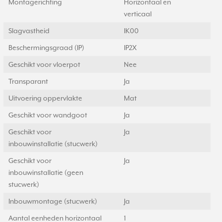
Montagerichting
Horizontaal en
verticaal
Slagvastheid
IK00
Beschermingsgraad (IP)
IP2X
Geschikt voor vloerpot
Nee
Transparant
Ja
Uitvoering oppervlakte
Mat
Geschikt voor wandgoot
Ja
Geschikt voor
Ja
inbouwinstallatie (stucwerk)
Geschikt voor
Ja
inbouwinstallatie (geen
stucwerk)
Inbouwmontage (stucwerk)
Ja
Aantal eenheden horizontaal
1