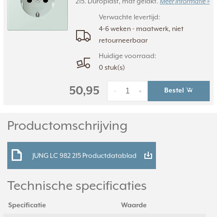
215. Duroplast, mat gelakt.
Meer informatie »
Verwachte levertijd:
4-6 weken - maatwerk, niet
retourneerbaar
Huidige voorraad:
0 stuk(s)
50,95
Bestel
-
+
Productomschrijving
JUNG LC 982 215 Productdatablad
Technische specificaties
Specificatie
Waarde