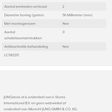
Aantal eenheden verticaal
2
Diameter boring (gaten)
56 Millimeter (mm)
Met montageraam
Nee
Aantal
0
schakelaarinzetstukken
Antibacteriële behandeling
Nee
LC982215
JUNGstore.nl is onderdeel van e-Stores
International B.V. en geen webwinkel of
onderdeel van Albrecht JUNG GMBH & CO. KG.