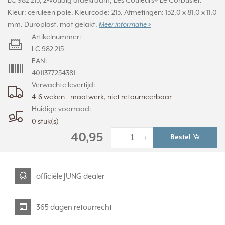
LC 982 215, 2-voudig afdekraam, Les Couleurs® Le Corbusier.
Kleur: ceruleen pale. Kleurcode: 215. Afmetingen: 152,0 x 81,0 x 11,0
mm. Duroplast, mat gelakt.
Meer informatie »
Artikelnummer:
LC 982 215
EAN:
4011377254381
Verwachte levertijd:
4-6 weken - maatwerk, niet retourneerbaar
Huidige voorraad:
0 stuk(s)
40,95
Bestel
-
+
officiële JUNG dealer
365 dagen retourrecht