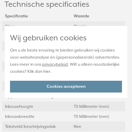
Technische specificaties
Specificatie
Waarde
Kleur
Overig
Wij gebruiken cookies
Breedte
81 Millimeter (mm)
Halogeenvrij
Ja
Om u de beste ervaring te bieden gebruiken wij cookies
Hoogte
81 Millimeter (mm)
voor websiteanalyse en (gepersonaliseerde) advertenties.
Lees meer in ons
privacybeleid
. Wilt u alleen noodzakelijke
Diepte
11 Millimeter (mm)
cookies? Klik dan
hier
.
Aantal eenheden
1
Met klapdeksel
Nee
Cookies accepteren
Oppervlaktebescherming
Gelakt
Inbouwhoogte
70 Millimeter (mm)
Inbouwbreedte
70 Millimeter (mm)
Tekstveld/beschrijvingsvlak
Nee