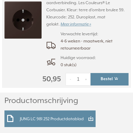
aardverbinding. Les Couleurs® Le
Corbusier. Kleur: terre d'ombre brulee 59.
Kleurcode: 252. Duroplast, mat
gelakt.
Meer informatie »
Verwachte levertijd:
4-6 weken - maatwerk, niet
retourneerbaar
Huidige voorraad:
0 stuk(s)
50,95
Bestel
-
+
Productomschrijving
JUNG LC 981 252 Productdatablad