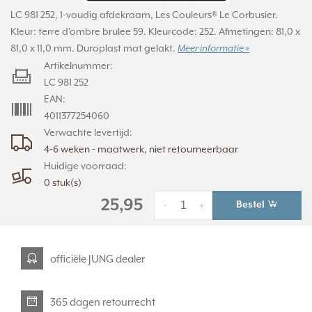
LC 981 252, 1-voudig afdekraam, Les Couleurs® Le Corbusier.
Kleur: terre d'ombre brulee 59. Kleurcode: 252. Afmetingen: 81,0 x
81,0 x 11,0 mm. Duroplast mat gelakt.
Meer informatie »
Artikelnummer:
LC 981 252
EAN:
4011377254060
Verwachte levertijd:
4-6 weken - maatwerk, niet retourneerbaar
Huidige voorraad:
0 stuk(s)
25,95
Bestel
-
+
officiële JUNG dealer
365 dagen retourrecht