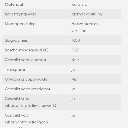
Materiaal
Kunststof
Bevestigingswijze
Klembevestiging
Montagerichting
Horizontaal en
verticaal
Slagvastheid
IK00
Beschermingsgraad (IP)
IP2X
Geschikt voor vloerpot
Nee
Transparant
Ja
Uitvoering oppervlakte
Mat
Geschikt voor wandgoot
Ja
Geschikt voor
Ja
inbouwinstallatie (stucwerk)
Geschikt voor
Ja
inbouwinstallatie (geen