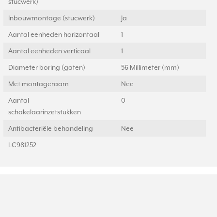
stucwerk)
Inbouwmontage (stucwerk)
Ja
Aantal eenheden horizontaal
1
Aantal eenheden verticaal
1
Diameter boring (gaten)
56 Millimeter (mm)
Met montageraam
Nee
Aantal
0
schakelaarinzetstukken
Antibacteriële behandeling
Nee
LC981252