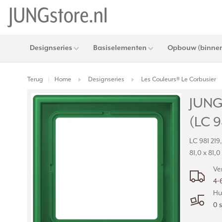
Designseries
Basiselementen
Opbouw (binnen
Terug
Home
Designseries
Les Couleurs® Le Corbusier
|
JUNG
(LC 9
LC 981 219
81,0 x 81,
Ve
4-
Hu
0 