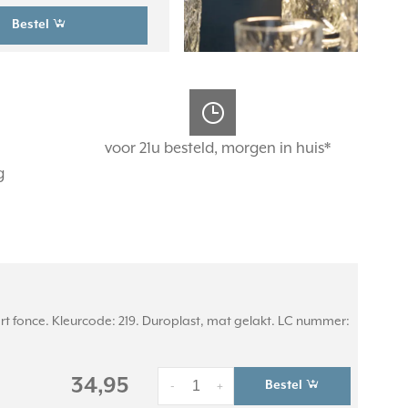
Bestel
voor 21u besteld, morgen in huis*
g
rt fonce. Kleurcode: 219. Duroplast, mat gelakt. LC nummer:
34,95
Bestel
-
+