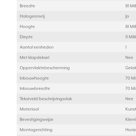
Breedte
81 Mi
Halogeenvrij
Ja
Hoogte
81 Mi
Diepte
11 Mi
Aantal eenheden
1
Met klapdeksel
Nee
Oppervlaktebescherming
Gelak
Inbouwhoogte
70 Mi
Inbouwbreedte
70 Mi
Tekstveld/beschrijvingsvlak
Nee
Materiaal
Kunst
Bevestigingswijze
Klem
Montagerichting
Horiz