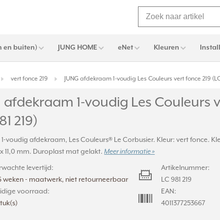
 en buiten)
JUNG HOME
eNet
Kleuren
Instal
vert fonce 219
JUNG afdekraam 1-voudig Les Couleurs vert fonce 219 (LC
 afdekraam 1-voudig Les Couleurs v
81 219)
, 1-voudig afdekraam, Les Couleurs® Le Corbusier. Kleur: vert fonce. K
0 x 11,0 mm. Duroplast mat gelakt.
Meer informatie »
rwachte levertijd:
Artikelnummer:
6 weken - maatwerk, niet retourneerbaar
LC 981 219
idige voorraad:
EAN:
stuk(s)
4011377253667