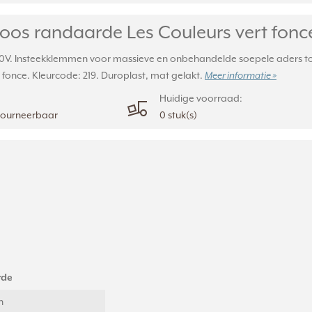
s randaarde Les Couleurs vert fonce 
. Insteekklemmen voor massieve en onbehandelde soepele aders tot
t fonce. Kleurcode: 219. Duroplast, mat gelakt.
Meer informatie »
Huidige voorraad:
etourneerbaar
0 stuk(s)
rde
n