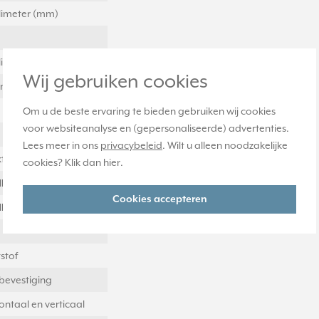
llimeter (mm)
llimeter (mm)
Wij gebruiken cookies
llimeter (mm)
Om u de beste ervaring te bieden gebruiken wij cookies
voor websiteanalyse en (gepersonaliseerde) advertenties.
Lees meer in ons
privacybeleid
. Wilt u alleen noodzakelijke
t
cookies? Klik dan
hier
.
llimeter (mm)
Cookies accepteren
llimeter (mm)
stof
bevestiging
ontaal en verticaal