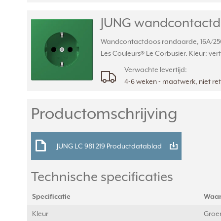
JUNG wandcontactdoo
Wandcontactdoos randaarde, 16A/250V
Les Couleurs® Le Corbusier. Kleur: ver
Verwachte levertijd:
4-6 weken - maatwerk, niet r
Productomschrijving
JUNG LC 981 219 Productdatablad
Technische specificaties
Specificatie
Waa
Kleur
Groe