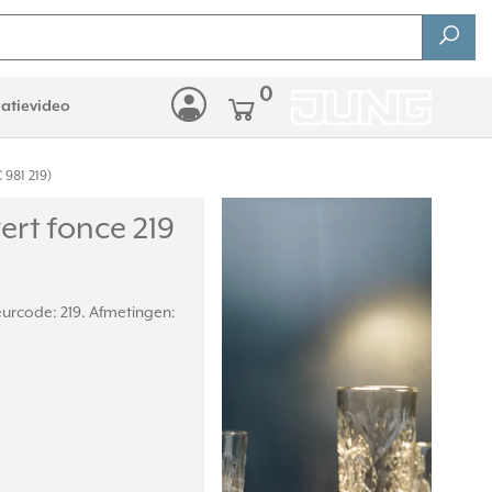
0
latievideo
 981 219)
ert fonce 219
leurcode: 219. Afmetingen: