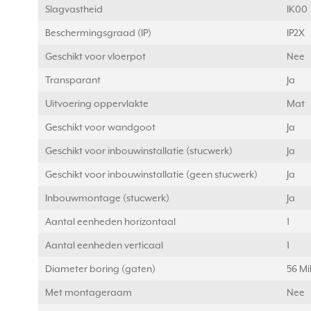
Slagvastheid
IK00
Beschermingsgraad (IP)
IP2X
Geschikt voor vloerpot
Nee
Transparant
Ja
Uitvoering oppervlakte
Mat
Geschikt voor wandgoot
Ja
Geschikt voor inbouwinstallatie (stucwerk)
Ja
Geschikt voor inbouwinstallatie (geen stucwerk)
Ja
Inbouwmontage (stucwerk)
Ja
Aantal eenheden horizontaal
1
Aantal eenheden verticaal
1
Diameter boring (gaten)
56 Mi
Met montageraam
Nee