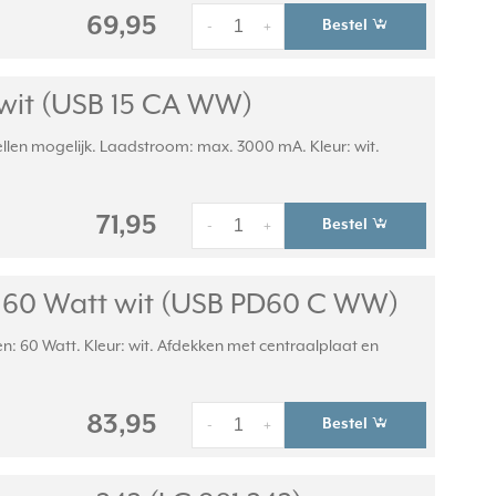
69,95
Bestel
-
+
 wit (USB 15 CA WW)
ellen mogelijk. Laadstroom: max. 3000 mA. Kleur: wit.
71,95
Bestel
-
+
y 60 Watt wit (USB PD60 C WW)
 60 Watt. Kleur: wit. Afdekken met centraalplaat en
83,95
Bestel
-
+