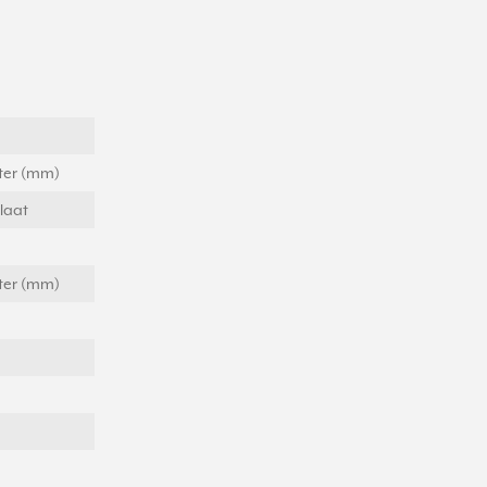
eter (mm)
laat
eter (mm)