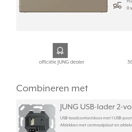
Hu
0 
officiële JUNG dealer
3
Combineren met
JUNG USB-lader 2-vo
USB-laadcontactdoos met 1 USB-poort t
Afdekken met centraalplaat en afde