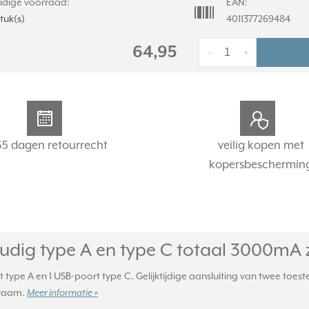
idige voorraad:
EAN:
stuk(s)
4011377269484
64,95
-
+
65 dagen retourrecht
veilig kopen met
kopersbeschermin
udig type A en type C totaal 3000mA 
ype A en 1 USB-poort type C. Gelijktijdige aansluiting van twee toes
kraam.
Meer informatie »