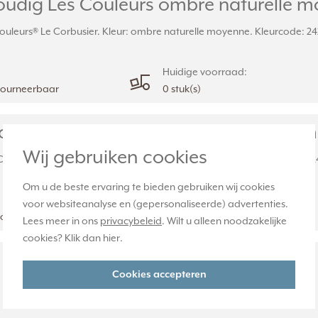
udig Les Couleurs ombre naturelle mo
ouleurs® Le Corbusier. Kleur: ombre naturelle moyenne. Kleurcode: 242
Huidige voorraad:
etourneerbaar
0 stuk(s)
udig Les Couleurs ombre naturelle m
Wij gebruiken cookies
ouleurs® Le Corbusier. Kleur: ombre naturelle moyenne. Kleurcode: 242
Om u de beste ervaring te bieden gebruiken wij cookies
Huidige voorraad:
voor websiteanalyse en (gepersonaliseerde) advertenties.
etourneerbaar
0 stuk(s)
Lees meer in ons
privacybeleid
. Wilt u alleen noodzakelijke
cookies? Klik dan
hier
.
Cookies accepteren