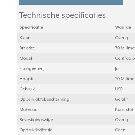
Technische specificaties
Specificatie
Waarde
Kleur
Overig
Breedte
70 Millim
Model
Centraalp
Halogeenvrij
Ja
Hoogte
70 Millim
Gebruik
USB
Oppervlaktebescherming
Gelakt
Materiaal
Kunststof
Bevestigingswijze
Overig
Opdruk/indicatie
Geen