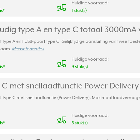
Huidige voorraad:
is*
1 stuk(s)
udig type A en type C totaal 3000mA
ype A en 1 USB-poort type C. Gelijktijdige aansluiting van twee toest
kraam.
Meer informatie »
Huidige voorraad:
is*
9 stuk(s)
 C met snellaadfunctie Power Deliver
type C met snellaadfunctie (Power Delivery). Maximaal laadvermogen:
Huidige voorraad:
is*
5 stuk(s)