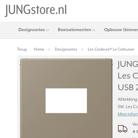
Designseries
Basiselementen
Opbouw (binnen
Terug
Home
Designseries
Les Couleurs® Le Corbusier
|
JUNG 
Les 
USB 
Afdekking
SW. Les C
Meer infor
Ve
4-