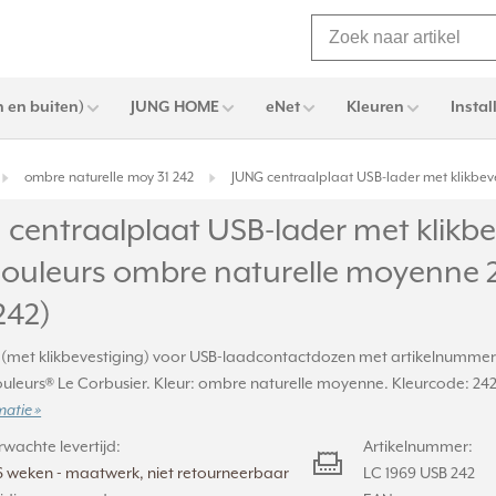
 en buiten)
JUNG HOME
eNet
Kleuren
Instal
ombre naturelle moy 31 242
JUNG centraalplaat USB-lader met klikbev
centraalplaat USB-lader met klikbe
Couleurs ombre naturelle moyenne 2
242)
 (met klikbevestiging) voor USB-laadcontactdozen met artikelnummer
ouleurs® Le Corbusier. Kleur: ombre naturelle moyenne. Kleurcode: 24
matie »
rwachte levertijd:
Artikelnummer:
6 weken - maatwerk, niet retourneerbaar
LC 1969 USB 242