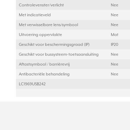
Controlevenster/verlicht
Nee
Met indicatieveld
Nee
Met verwisselbare lens/symbool
Nee
Uitvoering oppervlakte
Mat
Geschikt voor beschermingsgraad (IP)
IP20
Geschikt voor bussysteem-toetsaansluiting
Nee
Aftastsymbool / barrièrevrij
Nee
Antibacteriële behandeling
Nee
LC1969USB242