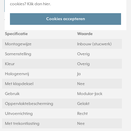
cookies? Klik dan
hier
.
JUNG LC 1969-2 WE 242 Productdatablad
Cookies accepteren
Technische specificaties
Specificatie
Waarde
Montagewijze
Inbouw (stucwerk)
Samenstelling
Overig
Kleur
Overig
Halogeenvrij
Ja
Met klapdeksel
Nee
Gebruik
Modular-Jack
Oppervlaktebescherming
Gelakt
Uitvoerrichting
Recht
Met trekontlasting
Nee