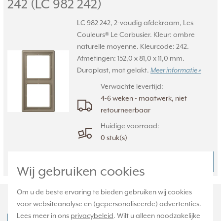
242 (LC 982 242)
LC 982 242, 2-voudig afdekraam, Les
Couleurs® Le Corbusier. Kleur: ombre
naturelle moyenne. Kleurcode: 242.
Afmetingen: 152,0 x 81,0 x 11,0 mm.
Duroplast, mat gelakt.
Meer informatie »
Verwachte levertijd:
4-6 weken - maatwerk, niet
retourneerbaar
Huidige voorraad:
0 stuk(s)
40,95
Bestel
-
+
Wij gebruiken cookies
Om u de beste ervaring te bieden gebruiken wij cookies
Productomschrijving
voor websiteanalyse en (gepersonaliseerde) advertenties.
Lees meer in ons
privacybeleid
. Wilt u alleen noodzakelijke