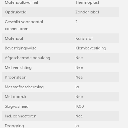
Materiaalkwaliteit
Thermoplast
Opdrukveld
Zonder label
Geschikt voor aantal
2
connectoren
Materiaal
Kunststof
Bevestigingswijze
Klembevestiging
Afgeschermde behuizing
Nee
Met verlichting
Nee
Kroonsteen
Nee
Met stofbescherming
Ja
Met opdruk
Nee
Slagvastheid
IK00
Incl. connectoren
Nee
Draagring
Ja