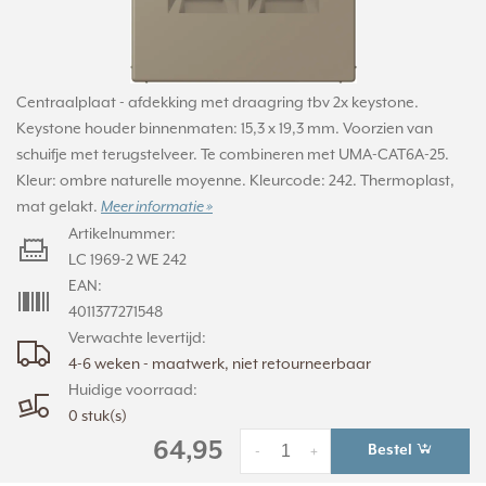
Centraalplaat - afdekking met draagring tbv 2x keystone.
Keystone houder binnenmaten: 15,3 x 19,3 mm. Voorzien van
schuifje met terugstelveer. Te combineren met UMA-CAT6A-25.
Kleur: ombre naturelle moyenne. Kleurcode: 242. Thermoplast,
mat gelakt.
Meer informatie »
Artikelnummer:
LC 1969-2 WE 242
EAN:
4011377271548
Verwachte levertijd:
4-6 weken - maatwerk, niet retourneerbaar
Huidige voorraad:
0 stuk(s)
64,95
Bestel
-
+