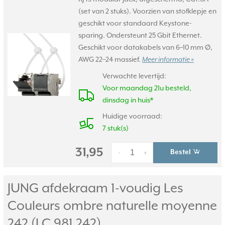
(set van 2 stuks). Voorzien van stofklepje en
geschikt voor standaard Keystone-
sparing. Ondersteunt 25 Gbit Ethernet.
Geschikt voor datakabels van 6–10 mm Ø,
AWG 22–24 massief.
Meer informatie »
Verwachte levertijd:
Voor maandag 21u besteld,
dinsdag in huis*
Huidige voorraad:
7 stuk(s)
31,95
Bestel
-
+
JUNG afdekraam 1-voudig Les
Couleurs ombre naturelle moyenne
242 (LC 981 242)