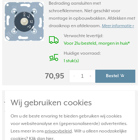
Bedrading aansluiten met
schroefklemmen. Niet geschikt voor
montage in opbouwbakken. Afdekken met
draaiknop en afdekraam.
Meer informatie »
Verwachte levertijd:
Voor 21u besteld, morgen in huis*
Huidige voorraad:
1 stuk(s)
70,95
Bestel
-
+
JUNG 3-standenschakelaar 2-polig
Wij gebruiken cookies
zonder nul (1504.20N)
Om u de beste ervaring te bieden gebruiken wij cookies
2-polige draaischakelaar met 3 standen,
voor websiteanalyse en (gepersonaliseerde) advertenties.
zonder nul. Belastbaar tot 10A/250V AC.
Lees meer in ons
privacybeleid
. Wilt u alleen noodzakelijke
Inclusief indicatieschijf (2/1/3 of 3/1/2).
cookies? Klik dan
hier
.