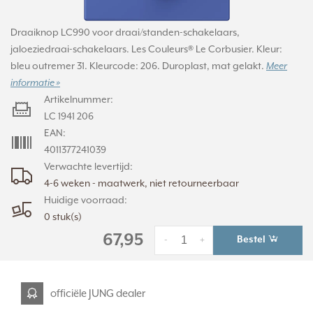
Draaiknop LC990 voor draai/standen-schakelaars,
jaloeziedraai-schakelaars. Les Couleurs® Le Corbusier. Kleur:
bleu outremer 31. Kleurcode: 206. Duroplast, mat gelakt.
Meer
informatie »
Artikelnummer:
LC 1941 206
EAN:
4011377241039
Verwachte levertijd:
4-6 weken - maatwerk, niet retourneerbaar
Huidige voorraad:
0 stuk(s)
67,95
Bestel
-
+
officiële JUNG dealer