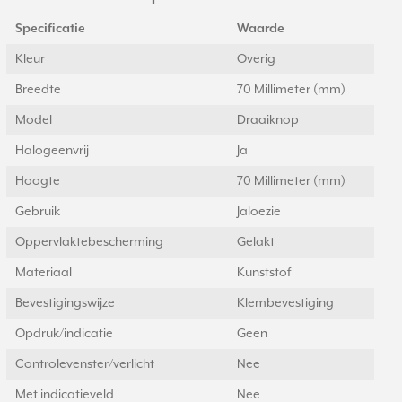
Specificatie
Waarde
Kleur
Overig
Breedte
70 Millimeter (mm)
Model
Draaiknop
Halogeenvrij
Ja
Hoogte
70 Millimeter (mm)
Gebruik
Jaloezie
Oppervlaktebescherming
Gelakt
Materiaal
Kunststof
Bevestigingswijze
Klembevestiging
Opdruk/indicatie
Geen
Controlevenster/verlicht
Nee
Met indicatieveld
Nee