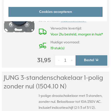
Bedrading aansluiten
met schroefklemmen. Afdekken met een
Cookies accepteren
draaiknop en afdekraam in de gewenste
serie en kleur.
Meer informatie »
Verwachte levertijd:
Voor 21u besteld, morgen in huis*
Huidige voorraad:
19 stuk(s)
31,95
Bestel
-
+
JUNG 3-standenschakelaar 1-polig
zonder nul (1504.10 N)
1-polige draaischakelaar met 3 standen,
zonder nul. Belastbaar tot 10A/250V AC.
Inclusief indicatieschijf (2/1/3 of 3/1/2).