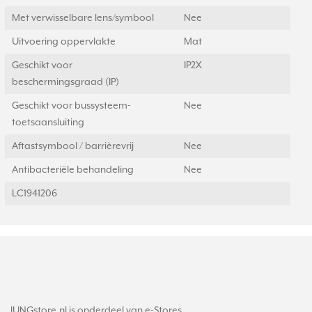
Met verwisselbare lens/symbool
Nee
Uitvoering oppervlakte
Mat
Geschikt voor
IP2X
beschermingsgraad (IP)
Geschikt voor bussysteem-
Nee
toetsaansluiting
Aftastsymbool / barrièrevrij
Nee
Antibacteriële behandeling
Nee
LC1941206
JUNGstore.nl is onderdeel van e-Stores