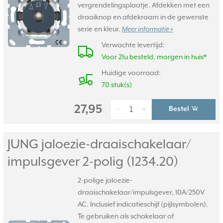
vergrendelingsplaatje. Afdekken met een
draaiknop en afdekraam in de gewenste
serie en kleur.
Meer informatie »
Verwachte levertijd:
Voor 21u besteld, morgen in huis*
Huidige voorraad:
70 stuk(s)
27,95
Bestel
-
+
JUNG jaloezie-draaischakelaar/
impulsgever 2-polig (1234.20)
2-polige jaloezie-
draaischakelaar/impulsgever, 10A/250V
AC. Inclusief indicatieschijf (pijlsymbolen).
Te gebruiken als schakelaar of