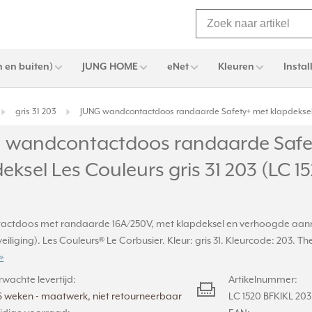
 en buiten)
JUNG HOME
eNet
Kleuren
Instal
gris 31 203
JUNG wandcontactdoos randaarde Safety+ met klapdeksel Le
 wandcontactdoos randaarde Safe
eksel Les Couleurs gris 31 203 (LC 1
ctdoos met randaarde 16A/250V, met klapdeksel en verhoogde aanra
eiliging). Les Couleurs® Le Corbusier. Kleur: gris 31. Kleurcode: 203. 
»
rwachte levertijd:
Artikelnummer:
6 weken - maatwerk, niet retourneerbaar
LC 1520 BFKIKL 203