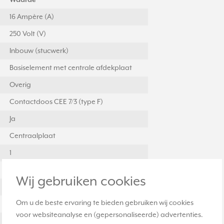
Waarde
16 Ampère (A)
250 Volt (V)
Inbouw (stucwerk)
Basiselement met centrale afdekplaat
Overig
Contactdoos CEE 7/3 (type F)
Ja
Centraalplaat
1
Nee
Wij gebruiken cookies
Ja
Om u de beste ervaring te bieden gebruiken wij cookies
Steekklem
voor websiteanalyse en (gepersonaliseerde) advertenties.
Gelakt