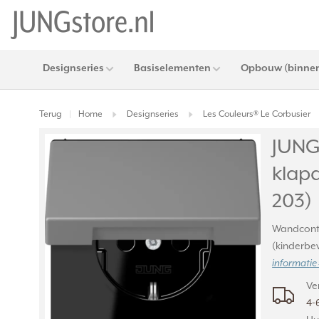
Designseries
Basiselementen
Opbouw (binnen
Terug
Home
Designseries
Les Couleurs® Le Corbusier
|
JUNG
klapd
203)
Wandconta
(kinderbev
informatie 
Ve
4-