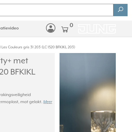
0
latievideo
s Couleurs gris 31 203 (LC 1520 BFKIKL 203)
ty+ met
520 BFKIKL
kingsveiligheid
Thermoplast, mat gelakt.
Meer