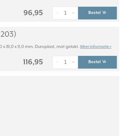
96,95
Bestel
-
+
 203)
0 x 81,0 x 11,0 mm. Duroplast, mat gelakt.
Meer informatie »
116,95
Bestel
-
+