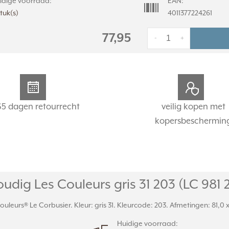
idige voorraad:
EAN:
stuk(s)
4011377224261
77,95
-
+
65 dagen retourrecht
veilig kopen met
kopersbeschermin
dig Les Couleurs gris 31 203 (LC 981 
uleurs® Le Corbusier. Kleur: gris 31. Kleurcode: 203. Afmetingen: 81,0 
Huidige voorraad: