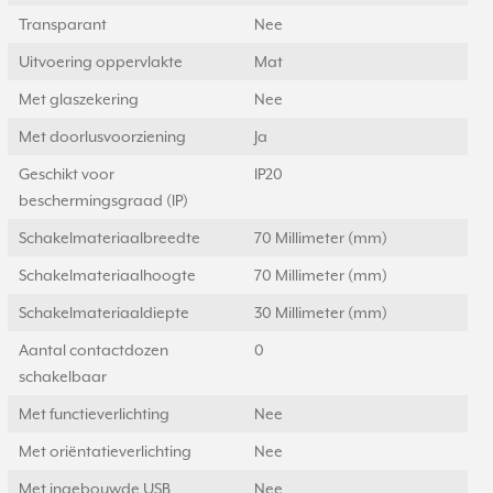
Transparant
Nee
Uitvoering oppervlakte
Mat
Met glaszekering
Nee
Met doorlusvoorziening
Ja
Geschikt voor
IP20
beschermingsgraad (IP)
Schakelmateriaalbreedte
70 Millimeter (mm)
Schakelmateriaalhoogte
70 Millimeter (mm)
Schakelmateriaaldiepte
30 Millimeter (mm)
Aantal contactdozen
0
schakelbaar
Met functieverlichting
Nee
Met oriëntatieverlichting
Nee
Met ingebouwde USB
Nee