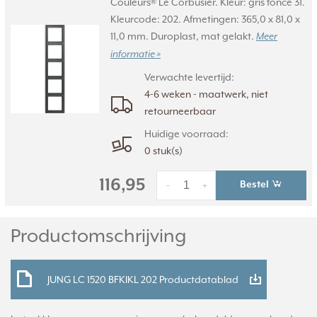
Couleurs® Le Corbusier. Kleur: gris fonce 31.
Kleurcode: 202. Afmetingen: 365,0 x 81,0 x
11,0 mm. Duroplast, mat gelakt.
Meer
informatie »
Verwachte levertijd:
4-6 weken - maatwerk, niet
retourneerbaar
Huidige voorraad:
0 stuk(s)
116,95
Bestel
-
+
Productomschrijving
JUNG LC 1520 BFKIKL 202 Productdatablad