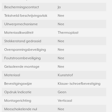
Beschermingscontact
Ja
Tekstveld/beschrijvingsvlak
Nee
Uitwerpmechanisme
Nee
Materiaalkwaliteit
Thermoplast
Stekkerstand gedraaid
Nee
Overspanningsbeveiliging
Nee
Foutstroombeveiliging
Nee
Geïsoleerde montage
Nee
Materiaal
Kunststof
Bevestigingswijze
Klauw-/schroefbevestiging
Opdruk/indicatie
Geen
Montagerichting
Verticaal
Meeschakelende nul
Nee