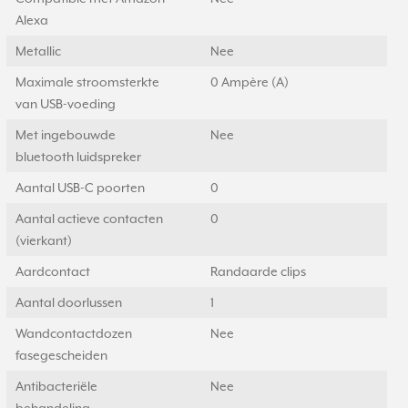
Alexa
Metallic
Nee
Maximale stroomsterkte
0 Ampère (A)
van USB-voeding
Met ingebouwde
Nee
bluetooth luidspreker
Aantal USB-C poorten
0
Aantal actieve contacten
0
(vierkant)
Aardcontact
Randaarde clips
Aantal doorlussen
1
Wandcontactdozen
Nee
fasegescheiden
Antibacteriële
Nee