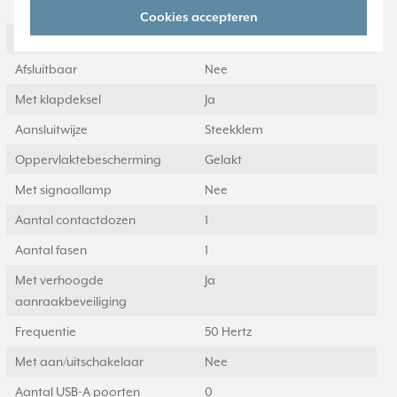
afdekking
Cookies accepteren
Aantal eenheden
1
Afsluitbaar
Nee
Met klapdeksel
Ja
Aansluitwijze
Steekklem
Oppervlaktebescherming
Gelakt
Met signaallamp
Nee
Aantal contactdozen
1
Aantal fasen
1
Met verhoogde
Ja
aanraakbeveiliging
Frequentie
50 Hertz
Met aan/uitschakelaar
Nee
Aantal USB-A poorten
0