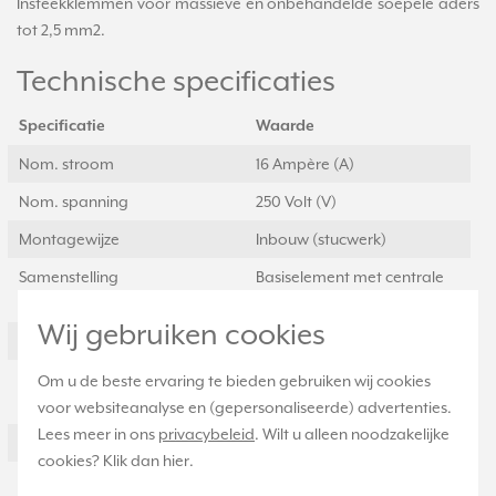
Insteekklemmen voor massieve en onbehandelde soepele aders
tot 2,5 mm2.
Technische specificaties
Specificatie
Waarde
Nom. stroom
16 Ampère (A)
Nom. spanning
250 Volt (V)
Montagewijze
Inbouw (stucwerk)
Samenstelling
Basiselement met centrale
afdekplaat
Wij gebruiken cookies
Kleur
Overig
Model
Contactdoos CEE 7/3
Om u de beste ervaring te bieden gebruiken wij cookies
(type F)
voor websiteanalyse en (gepersonaliseerde) advertenties.
Lees meer in ons
privacybeleid
. Wilt u alleen noodzakelijke
Halogeenvrij
Ja
cookies? Klik dan
hier
.
Uitvoeringsvorm
Centraalplaat