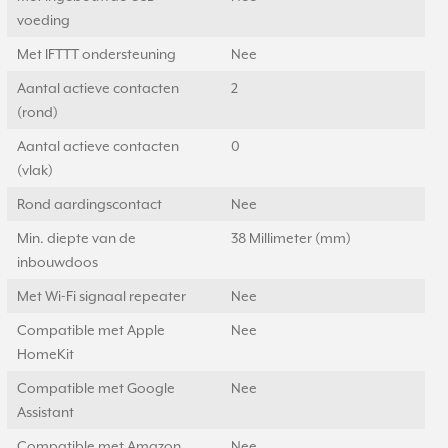
voeding
Met IFTTT ondersteuning
Nee
Aantal actieve contacten
2
(rond)
Aantal actieve contacten
0
(vlak)
Rond aardingscontact
Nee
Min. diepte van de
38 Millimeter (mm)
inbouwdoos
Met Wi-Fi signaal repeater
Nee
Compatible met Apple
Nee
HomeKit
Compatible met Google
Nee
Assistant
Compatible met Amazon
Nee