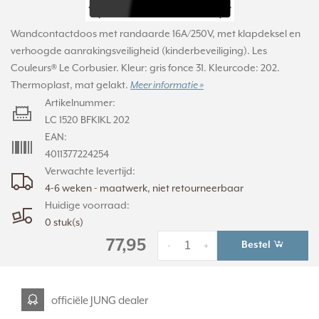
Wandcontactdoos met randaarde 16A/250V, met klapdeksel en
verhoogde aanrakingsveiligheid (kinderbeveiliging). Les
Couleurs® Le Corbusier. Kleur: gris fonce 31. Kleurcode: 202.
Thermoplast, mat gelakt.
Meer informatie »
Artikelnummer:
LC 1520 BFKIKL 202
EAN:
4011377224254
Verwachte levertijd:
4-6 weken - maatwerk, niet retourneerbaar
Huidige voorraad:
0 stuk(s)
77,95
Bestel
-
+
officiële JUNG dealer