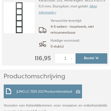
Kleurcode: 202. Afmetingen: 365,0 x 81,0 x
11,0 mm. Duroplast, mat gelakt.
Meer
informatie »
Verwachte levertijd:
4-6 weken - maatwerk, niet
retourneerbaar
Huidige voorraad:
0 stuk(s)
116,95
Bestel
-
+
Productomschrijving
JUNG LC 1520 202 Productdatablad
Voorzien van Insteekklemmen voor massieve en onbehandelde