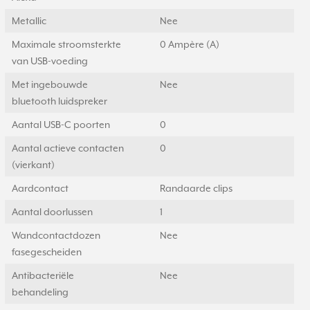
Metallic
Nee
Maximale stroomsterkte
0 Ampère (A)
van USB-voeding
Met ingebouwde
Nee
bluetooth luidspreker
Aantal USB-C poorten
0
Aantal actieve contacten
0
(vierkant)
Aardcontact
Randaarde clips
Aantal doorlussen
1
Wandcontactdozen
Nee
fasegescheiden
Antibacteriële
Nee
behandeling