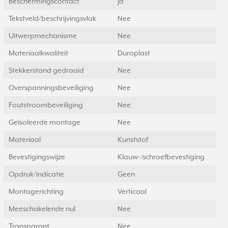
Beschermingscontact
Ja
Tekstveld/beschrijvingsvlak
Nee
Uitwerpmechanisme
Nee
Materiaalkwaliteit
Duroplast
Stekkerstand gedraaid
Nee
Overspanningsbeveiliging
Nee
Foutstroombeveiliging
Nee
Geïsoleerde montage
Nee
Materiaal
Kunststof
Bevestigingswijze
Klauw-/schroefbevestiging
Opdruk/indicatie
Geen
Montagerichting
Verticaal
Meeschakelende nul
Nee
Transparant
Nee