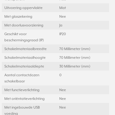
Uitvoering oppervlakte
Mat
Met glaszekering
Nee
Met doorlusvoorziening
Ja
Geschikt voor
IP20
beschermingsgraad (IP)
Schakelmateriaalbreedte
70 Millimeter (mm)
Schakelmateriaalhoogte
70 Millimeter (mm)
Schakelmateriaaldiepte
30 Millimeter (mm)
Aantal contactdozen
0
schakelbaar
Met functieverlichting
Nee
Met oriëntatieverlichting
Nee
Met ingebouwde USB
Nee
voeding