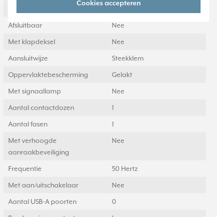
Cookies accepteren
Aantal eenheden
1
Afsluitbaar
Nee
Met klapdeksel
Nee
Aansluitwijze
Steekklem
Oppervlaktebescherming
Gelakt
Met signaallamp
Nee
Aantal contactdozen
1
Aantal fasen
1
Met verhoogde
Nee
aanraakbeveiliging
Frequentie
50 Hertz
Met aan/uitschakelaar
Nee
Aantal USB-A poorten
0