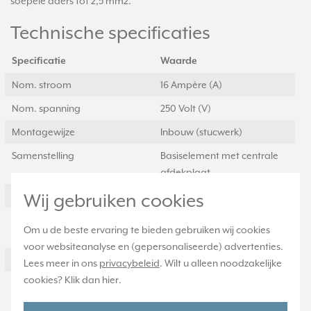
soepele aders tot 2,5 mm2.
Technische specificaties
Specificatie
Waarde
Nom. stroom
16 Ampère (A)
Nom. spanning
250 Volt (V)
Montagewijze
Inbouw (stucwerk)
Samenstelling
Basiselement met centrale
afdekplaat
Wij gebruiken cookies
Kleur
Overig
Model
Contactdoos CEE 7/3
Om u de beste ervaring te bieden gebruiken wij cookies
(type F)
voor websiteanalyse en (gepersonaliseerde) advertenties.
Halogeenvrij
Ja
Lees meer in ons
privacybeleid
. Wilt u alleen noodzakelijke
cookies? Klik dan
hier
.
Uitvoeringsvorm
Centraalplaat
afdekking