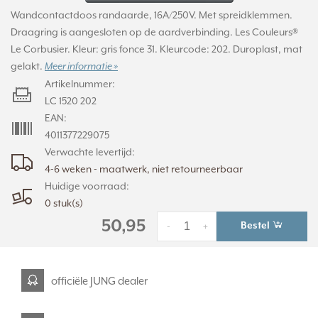
Wandcontactdoos randaarde, 16A/250V. Met spreidklemmen.
Draagring is aangesloten op de aardverbinding. Les Couleurs®
Le Corbusier. Kleur: gris fonce 31. Kleurcode: 202. Duroplast, mat
gelakt.
Meer informatie »
Artikelnummer:
LC 1520 202
EAN:
4011377229075
Verwachte levertijd:
4-6 weken - maatwerk, niet retourneerbaar
Huidige voorraad:
0 stuk(s)
50,95
Bestel
-
+
officiële JUNG dealer