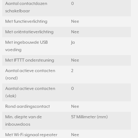
Aantal contactdozen
0
schakelbaar
Met functieverlichting
Nee
Met oriëntatieverlichting
Nee
Met ingebouwde USB
Ja
voeding
Met IFTTT ondersteuning
Nee
Aantal actieve contacten
2
(rond)
Aantal actieve contacten
0
(vlak)
Rond aardingscontact
Nee
Min. diepte van de
57 Millimeter (mm)
inbouwdoos
Met Wi-Fi signaal repeater
Nee