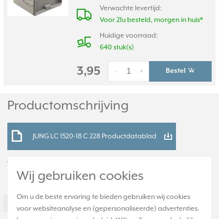
Verwachte levertijd:
Voor 21u besteld, morgen in huis*
Huidige voorraad:
640 stuk(s)
3,95
Bestel
-
+
Productomschrijving
JUNG LC 1520-18 C 228 Productdatablad
Technische specificaties
Wij gebruiken cookies
Specificatie
Waarde
Om u de beste ervaring te bieden gebruiken wij cookies
Nom. stroom
16 Ampère (A)
voor websiteanalyse en (gepersonaliseerde) advertenties.