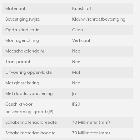
Materiaal
Kunststof
Bevestigingswijze
Klauw-/schroefbevestiging
Opdruk/indicatie
Geen
Montagerichting
Verticaal
Meeschakelende nul
Nee
Transparant
Nee
Uitvoering oppervlakte
Mat
Met glaszekering
Nee
Met doorlusvoorziening
Ja
Geschikt voor
IP20
beschermingsgraad (IP)
Schakelmateriaalbreedte
70 Millimeter (mm)
Schakelmateriaalhoogte
70 Millimeter (mm)