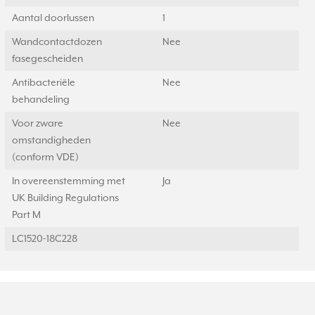
Aantal doorlussen
1
Wandcontactdozen
Nee
fasegescheiden
Antibacteriële
Nee
behandeling
Voor zware
Nee
omstandigheden
(conform VDE)
In overeenstemming met
Ja
UK Building Regulations
Part M
LC1520-18C228