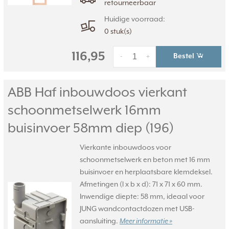
retourneerbaar
Huidige voorraad:
0 stuk(s)
116,95
Bestel
-
+
ABB Haf inbouwdoos vierkant
schoonmetselwerk 16mm
buisinvoer 58mm diep (196)
Vierkante inbouwdoos voor
schoonmetselwerk en beton met 16 mm
buisinvoer en herplaatsbare klemdeksel.
Afmetingen (l x b x d): 71 x 71 x 60 mm.
Inwendige diepte: 58 mm, ideaal voor
JUNG wandcontactdozen met USB-
aansluiting.
Meer informatie »