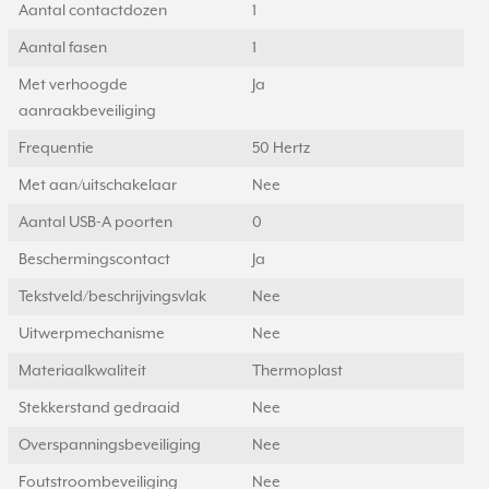
Aantal contactdozen
1
Aantal fasen
1
Met verhoogde
Ja
aanraakbeveiliging
Frequentie
50 Hertz
Met aan/uitschakelaar
Nee
Aantal USB-A poorten
0
Beschermingscontact
Ja
Tekstveld/beschrijvingsvlak
Nee
Uitwerpmechanisme
Nee
Materiaalkwaliteit
Thermoplast
Stekkerstand gedraaid
Nee
Overspanningsbeveiliging
Nee
Foutstroombeveiliging
Nee