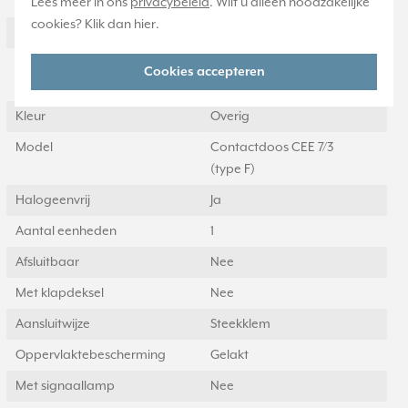
Nom. spanning
250 Volt (V)
Lees meer in ons
privacybeleid
. Wilt u alleen noodzakelijke
cookies? Klik dan
hier
.
Montagewijze
Inbouw (stucwerk)
Samenstelling
Basiselement met centrale
Cookies accepteren
afdekplaat
Kleur
Overig
Model
Contactdoos CEE 7/3
(type F)
Halogeenvrij
Ja
Aantal eenheden
1
Afsluitbaar
Nee
Met klapdeksel
Nee
Aansluitwijze
Steekklem
Oppervlaktebescherming
Gelakt
Met signaallamp
Nee