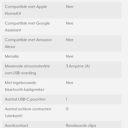
Compatible met Apple
Nee
HomeKit
Compatible met Google
Nee
Assistant
Compatible met Amazon
Nee
Alexa
Metallic
Nee
Maximale stroomsterkte
3 Ampère (A)
van USB-voeding
Met ingebouwde
Nee
bluetooth luidspreker
Aantal USB-C poorten
1
Aantal actieve contacten
0
(vierkant)
Aardcontact
Randaarde clips