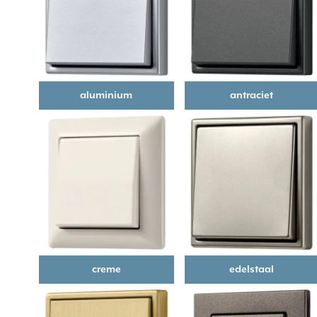
aluminium
antraciet
creme
edelstaal