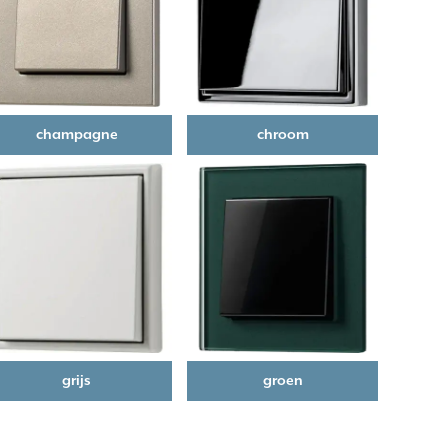
champagne
chroom
grijs
groen