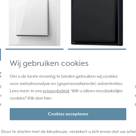
wit
zwart
Wij gebruiken cookies
akelaar
Om u de beste ervaring te bieden gebruiken wij cookies
voor websiteanalyse en (gepersonaliseerde) advertenties.
. Ons assortiment biedt een scala aan verfijnde opties, waaronder zwa
Lees meer in ons
privacybeleid
. Wilt u alleen noodzakelijke
le beschikbare JUNG-producten in die specifieke tint, van klassieke se
cookies? Klik dan
hier
.
n bij uw gekozen kleurenpalet. Van minimalistische vormen tot rijke textu
Cookies accepteren
erp. Door te starten met de kleurkeuze, verzekert u zich ervan dat uw