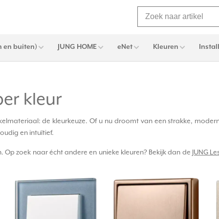
 en buiten)
JUNG HOME
eNet
Kleuren
Instal
er kleur
elmateriaal: de kleurkeuze. Of u nu droomt van een strakke, moderne
udig en intuïtief.
 Op zoek naar écht andere en unieke kleuren? Bekijk dan de
JUNG Les