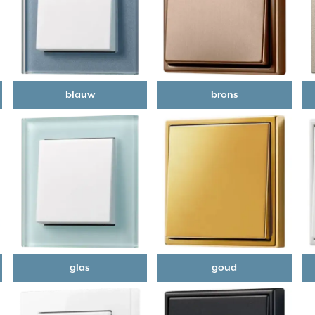
blauw
brons
glas
goud