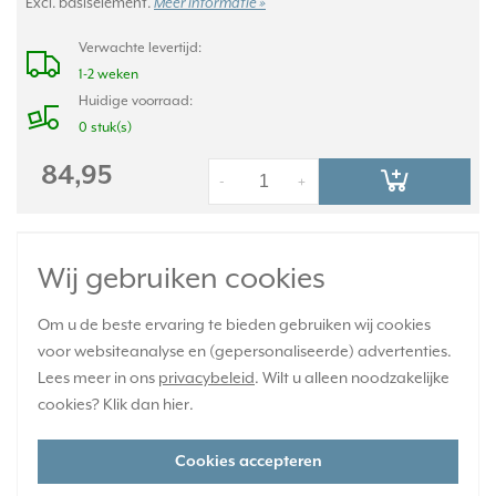
Excl. basiselement.
Meer informatie »
Verwachte levertijd:
1-2 weken
Huidige voorraad:
0 stuk(s)
84,95
-
+
JUNG HOME bedieningsknop 2-voudig met
Wij gebruiken cookies
pijlsymbolen CD500 creme (BT CD 17102 P)
Om u de beste ervaring te bieden gebruiken wij cookies
voor websiteanalyse en (gepersonaliseerde) advertenties.
Lees meer in ons
privacybeleid
. Wilt u alleen noodzakelijke
cookies? Klik dan
hier
.
Cookies accepteren