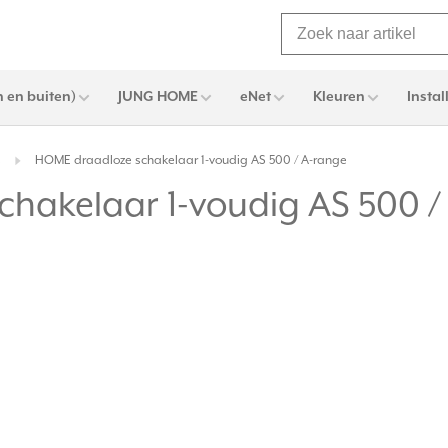
 en buiten)
JUNG HOME
eNet
Kleuren
Instal
s
HOME draadloze schakelaar 1-voudig AS 500 / A-range
hakelaar 1-voudig AS 500 /