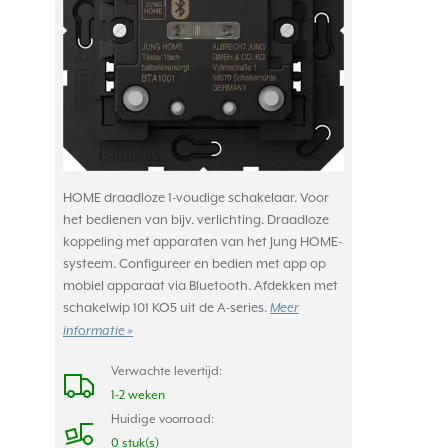
HOME draadloze 1-voudige schakelaar. Voor
het bedienen van bijv. verlichting. Draadloze
koppeling met apparaten van het Jung HOME-
systeem. Configureer en bedien met app op
mobiel apparaat via Bluetooth. Afdekken met
schakelwip 101 KO5 uit de A-series.
Meer
informatie »
Verwachte levertijd:
1-2 weken
Huidige voorraad:
0 stuk(s)