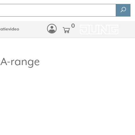
0
latievideo
 A-range