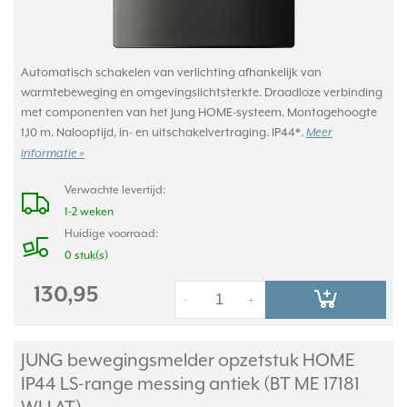
Automatisch schakelen van verlichting afhankelijk van
warmtebeweging en omgevingslichtsterkte. Draadloze verbinding
met componenten van het Jung HOME-systeem. Montagehoogte
1,10 m. Nalooptijd, in- en uitschakelvertraging. IP44*.
Meer
informatie »
Verwachte levertijd:
1-2 weken
Huidige voorraad:
0 stuk(s)
130,95
-
+
JUNG bewegingsmelder opzetstuk HOME
IP44 LS-range messing antiek (BT ME 17181