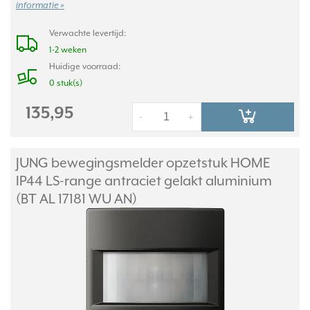
informatie »
Verwachte levertijd:
1-2 weken
Huidige voorraad:
0 stuk(s)
135,95
-
+
JUNG bewegingsmelder opzetstuk HOME
IP44 LS-range antraciet gelakt aluminium
(BT AL 17181 WU AN)