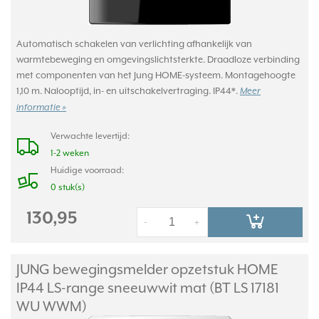
Automatisch schakelen van verlichting afhankelijk van
warmtebeweging en omgevingslichtsterkte. Draadloze verbinding
met componenten van het Jung HOME-systeem. Montagehoogte
1,10 m. Nalooptijd, in- en uitschakelvertraging. IP44*.
Meer
informatie »
Verwachte levertijd:
1-2 weken
Huidige voorraad:
0 stuk(s)
130,95
-
+
JUNG bewegingsmelder opzetstuk HOME
IP44 LS-range sneeuwwit mat (BT LS 17181
WU WWM)