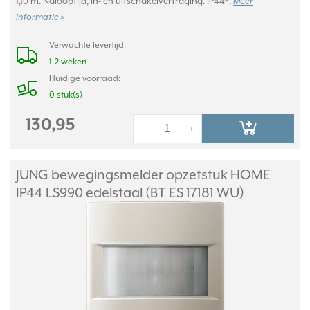
1,10 m. Nalooptijd, in- en uitschakelvertraging. IP44*.
Meer
informatie »
Verwachte levertijd:
1-2 weken
Huidige voorraad:
0 stuk(s)
130,95
-
+
JUNG bewegingsmelder opzetstuk HOME
IP44 LS990 edelstaal (BT ES 17181 WU)