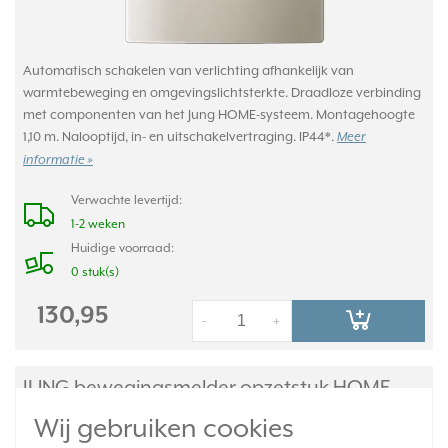
Automatisch schakelen van verlichting afhankelijk van
warmtebeweging en omgevingslichtsterkte. Draadloze verbinding
met componenten van het Jung HOME-systeem. Montagehoogte
1,10 m. Nalooptijd, in- en uitschakelvertraging. IP44*.
Meer
informatie »
Verwachte levertijd:
1-2 weken
Huidige voorraad:
0 stuk(s)
130,95
-
+
JUNG bewegingsmelder opzetstuk HOME
IP44 LS-range aluminium (BT AL 17181 WU)
Wij gebruiken cookies