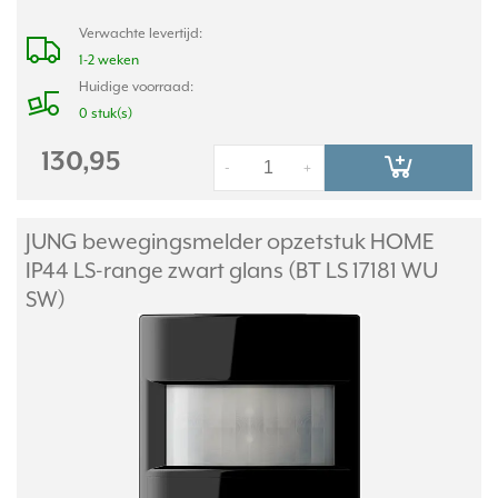
Verwachte levertijd:
1-2 weken
Huidige voorraad:
0 stuk(s)
130,95
-
+
JUNG bewegingsmelder opzetstuk HOME
IP44 LS-range zwart glans (BT LS 17181 WU
SW)