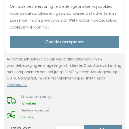
Om u de beste ervaring te bieden gebruiken wij cookies
voor websiteanalyse en (gepersonaliseerde) advertenties.
Lees meer in ons
privacybeleid
. Wilt u alleen noodzakelijke
cookies? Klik dan
hier
.
Cookies accepteren
Automatisch schakelen van verlichting afhankelijk van
warmtebeweging en omgevingslichtsterkte. Draadloze verbinding
met componenten van het Jung HOME-systeem. Montagehoogte
1,10 m. Nalooptijd, in- en uitschakelvertraging. IP44*.
Meer
informatie »
Verwachte levertijd:
1-2 weken
Huidige voorraad:
0 stuk(s)