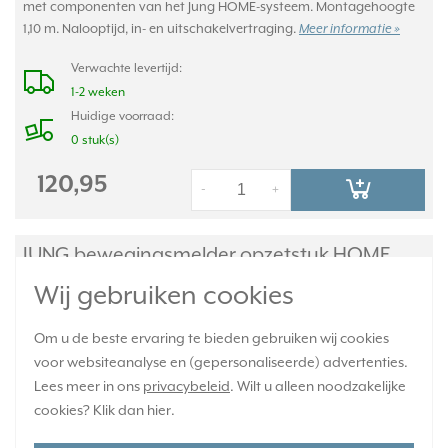
met componenten van het Jung HOME-systeem. Montagehoogte
1,10 m. Nalooptijd, in- en uitschakelvertraging.
Meer informatie »
Verwachte levertijd:
1-2 weken
Huidige voorraad:
0 stuk(s)
120,95
-
+
JUNG bewegingsmelder opzetstuk HOME
CD500 goud brons(BT CD 17181 GB)
Wij gebruiken cookies
Om u de beste ervaring te bieden gebruiken wij cookies
voor websiteanalyse en (gepersonaliseerde) advertenties.
Lees meer in ons
privacybeleid
. Wilt u alleen noodzakelijke
cookies? Klik dan
hier
.