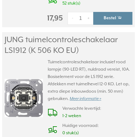
52 stuk(s)
17,95
Bestel
-
+
JUNG tuimelcontroleschakelaar
LS1912 (K 506 KO EU)
Tuimelcontroleschakelaar inclusief rood
lampje (90-LED RT), nuldraad vereist, 10A.
Basiselement voor de LS 1912 serie.
Afdekken met tuimelhevel 12-0 KO. Let op,
extra diepe inbouwdoos (min. 50 mm)
gebruiken.
Meer informatie »
Verwachte levertijd:
1-2 weken
Huidige voorraad:
0 stuk(s)