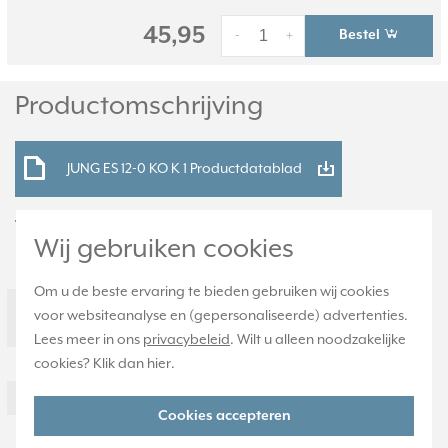
45,95
Bestel
-
+
Productomschrijving
JUNG ES 12-0 KO K 1 Productdatablad
Technische specificaties
Wij gebruiken cookies
Specificatie
Waarde
Om u de beste ervaring te bieden gebruiken wij cookies
Kleur
Roestvaststaal ( RVS
voor websiteanalyse en (gepersonaliseerde) advertenties.
)
Lees meer in ons
privacybeleid
. Wilt u alleen noodzakelijke
Breedte
cookies? Klik dan
hier
.
70 Millimeter (mm)
Model
Knevelgreep
Cookies accepteren
Halogeenvrij
Ja