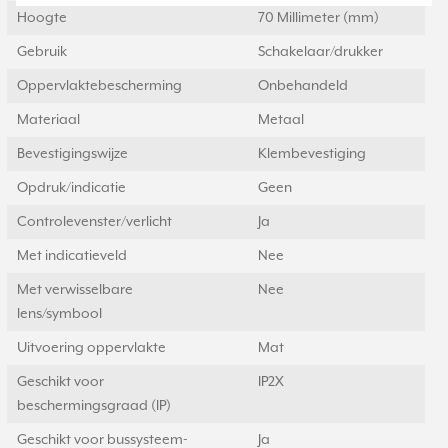
Hoogte
70 Millimeter (mm)
Gebruik
Schakelaar/drukker
Oppervlaktebescherming
Onbehandeld
Materiaal
Metaal
Bevestigingswijze
Klembevestiging
Opdruk/indicatie
Geen
Controlevenster/verlicht
Ja
Met indicatieveld
Nee
Met verwisselbare
Nee
lens/symbool
Uitvoering oppervlakte
Mat
Geschikt voor
IP2X
beschermingsgraad (IP)
Geschikt voor bussysteem-
Ja