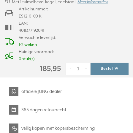
EU. Met 1 tuimelhevel kegel, edelstaal.
Meer informatie »
Artikelnummer:
ES 12-0 KO K 1
EAN:
4011377192041
Verwachte levertijd:
1-2 weken
Huidige voorraad:
0 stuk(s)
185,95
Bestel
-
+
officiële JUNG dealer
365 dagen retourrecht
veilig kopen met kopersbescherming