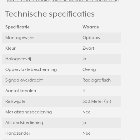
-
JUNG EnOcean radiografische wandzender handleiding
Technische specificaties
Specificatie
Waarde
Montagewijze
Opbouw
Kleur
Zwart
Halogeenvrij
Ja
Oppervlaktebescherming
Overig
Signaaloverdracht
Radiografisch
Aantal kanalen
4
Reikwijdte
300 Meter (m)
Met afstandsbediening
Nee
Afstandsbediening
Ja
Handzender
Nee