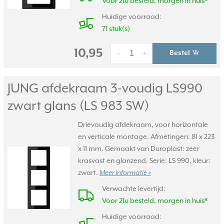
Voor 21u besteld, morgen in huis*
Huidige voorraad:
71 stuk(s)
10,95
Bestel
-
+
JUNG afdekraam 3-voudig LS990
zwart glans (LS 983 SW)
Drievoudig afdekraam, voor horizontale
en verticale montage. Afmetingen: 81 x 223
x 11 mm. Gemaakt van Duroplast: zeer
krasvast en glanzend. Serie: LS 990, kleur:
zwart.
Meer informatie »
Verwachte levertijd:
Voor 21u besteld, morgen in huis*
Huidige voorraad: