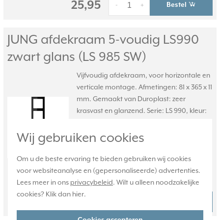
25,95
Bestel
-
+
JUNG afdekraam 5-voudig LS990
zwart glans (LS 985 SW)
Vijfvoudig afdekraam, voor horizontale en
verticale montage. Afmetingen: 81 x 365 x 11
mm. Gemaakt van Duroplast: zeer
krasvast en glanzend. Serie: LS 990, kleur:
zwart.
Meer informatie »
Wij gebruiken cookies
Verwachte levertijd:
Voor 21u besteld, morgen in huis*
Om u de beste ervaring te bieden gebruiken wij cookies
Huidige voorraad:
voor websiteanalyse en (gepersonaliseerde) advertenties.
2 stuk(s)
Lees meer in ons
privacybeleid
. Wilt u alleen noodzakelijke
cookies? Klik dan
hier
.
36,95
Bestel
-
+
Cookies accepteren