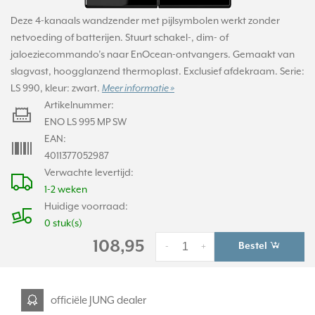
Deze 4-kanaals wandzender met pijlsymbolen werkt zonder
netvoeding of batterijen. Stuurt schakel-, dim- of
jaloeziecommando’s naar EnOcean-ontvangers. Gemaakt van
slagvast, hoogglanzend thermoplast. Exclusief afdekraam. Serie:
LS 990, kleur: zwart.
Meer informatie »
Artikelnummer:
ENO LS 995 MP SW
EAN:
4011377052987
Verwachte levertijd:
1-2 weken
Huidige voorraad:
0 stuk(s)
108,95
Bestel
-
+
officiële JUNG dealer