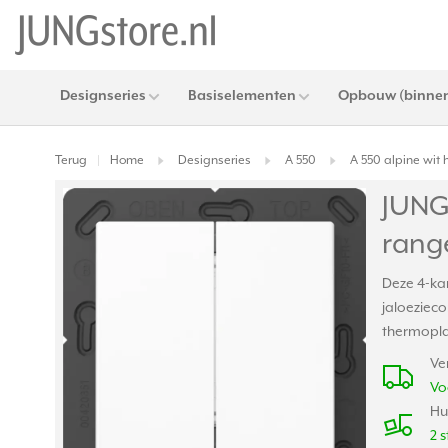
Designseries
Basiselementen
Opbouw (binnen
Terug
Home
Designseries
A 550
A 550 alpine wit
|
JUNG
rang
Deze 4-kan
jaloeziec
thermoplas
Ve
Vo
Hu
2 s