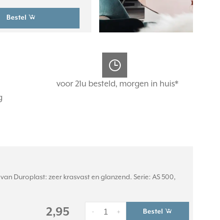
Bestel
voor 21u besteld, morgen in huis*
g
an Duroplast: zeer krasvast en glanzend. Serie: AS 500,
2,95
Bestel
-
+