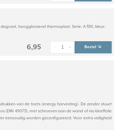
lagvast, hoogglanzend thermoplast. Serie: A 550, kleur:
6,95
Bestel
-
+
rukken van de toets (energy harvesting). De zender stuurt
s (DIN 49073), met schroeven aan de wand of via kleeffolie
der eenvoudig worden geconfigureerd. Voor extra veiligheid