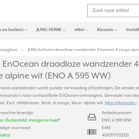
 en buiten)
JUNG HOME
eNet
Kleuren
Instal
 hoogglans
JUNG EnOcean draadloze wandzender 4-kanaals A-range alpin
 EnOcean draadloze wandzender 4-
e alpine wit (ENO A 595 WW)
aals wandzender werkt zonder netvoeding of batterijen. De zender stu
ommando’s naar compatibele EnOcean-ontvangers. Gemaakt van sla
t. Excl. afdekraam. Serie: A-range, kleur: alpine wit.
Meer informatie »
rwachte levertijd:
Artikelnummer:
or 21u besteld, morgen in huis*
ENO A 595 WW
idige voorraad:
EAN:
tuk(s)
4011377052321