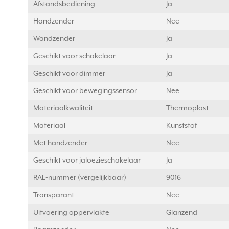
Afstandsbediening
Ja
Handzender
Nee
Wandzender
Ja
Geschikt voor schakelaar
Ja
Geschikt voor dimmer
Ja
Geschikt voor bewegingssensor
Nee
Materiaalkwaliteit
Thermoplast
Materiaal
Kunststof
Met handzender
Nee
Geschikt voor jaloezieschakelaar
Ja
RAL-nummer (vergelijkbaar)
9016
Transparant
Nee
Uitvoering oppervlakte
Glanzend