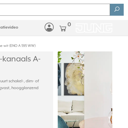
0
latievideo
e wit (ENO A 595 WW)
kanaals A-
urt schakel-, dim- of
gvast, hoogglanzend