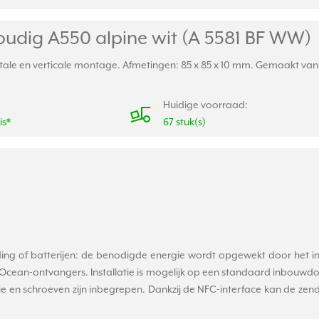
udig A550 alpine wit (A 5581 BF WW)
ale en verticale montage. Afmetingen: 85 x 85 x 10 mm. Gemaakt van s
Huidige voorraad:
is*
67 stuk(s)
ng of batterijen: de benodigde energie wordt opgewekt door het ind
cean-ontvangers. Installatie is mogelijk op een standaard inbouwdoo
ie en schroeven zijn inbegrepen. Dankzij de NFC-interface kan de zen