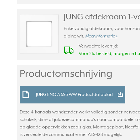
JUNG afdekraam 1-vo
Enkelvoudig afdekraam, voor horizont
alpine wit.
Meer informatie »
Verwachte levertijd:
Voor 21u besteld, morgen in hu
Productomschrijving
JUNG ENO A 595 WW Productdatablad
Deze 4-kanaals wandzender werkt volledig zonder netvoedi
schakel-, dim- of jaloeziecommando’s naar compatibele EnO
op gladde oppervlakken zoals glas. Montageplaat, kleeffol
is versleutelde communicatie met AES-128 mogelijk.