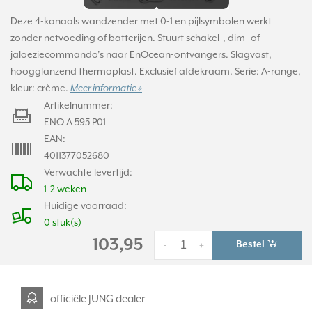
Deze 4-kanaals wandzender met 0-1 en pijlsymbolen werkt
zonder netvoeding of batterijen. Stuurt schakel-, dim- of
jaloeziecommando’s naar EnOcean-ontvangers. Slagvast,
hoogglanzend thermoplast. Exclusief afdekraam. Serie: A-range,
kleur: crème.
Meer informatie »
Artikelnummer:
ENO A 595 P01
EAN:
4011377052680
Verwachte levertijd:
1-2 weken
Huidige voorraad:
0 stuk(s)
103,95
Bestel
-
+
officiële JUNG dealer