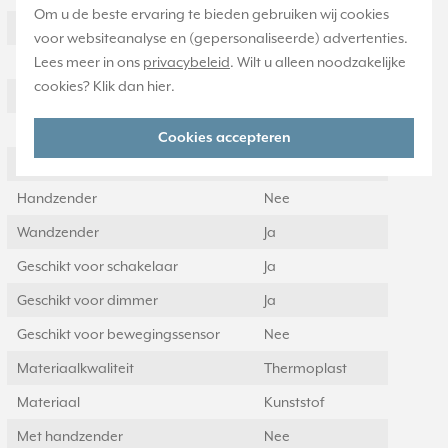
Om u de beste ervaring te bieden gebruiken wij cookies
Signaaloverdracht
Radiografisch
voor websiteanalyse en (gepersonaliseerde) advertenties.
Lees meer in ons
privacybeleid
. Wilt u alleen noodzakelijke
Aantal kanalen
4
cookies? Klik dan
hier
.
Reikwijdte
300 Meter (m)
Met afstandsbediening
Nee
Cookies accepteren
Afstandsbediening
Ja
Handzender
Nee
Wandzender
Ja
Geschikt voor schakelaar
Ja
Geschikt voor dimmer
Ja
Geschikt voor bewegingssensor
Nee
Materiaalkwaliteit
Thermoplast
Materiaal
Kunststof
Met handzender
Nee