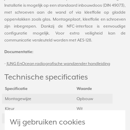
Installatie is mogelijk op een standaard inbouwdoos (DIN 49073),
met schroeven aan de wand of via kleeffolie op gladde
oppervlakken zoals glas. Montageplaat, kleeffolie en schroeven
zijn inbegrepen. Dankzij de NFC-interface is eenvoudige
configuratie mogelijk. Voor extra veiligheid kan de
communicatie versleuteld worden met AES-128.
Documentatie:
-
JUNG EnOcean radiografische wandzender handleiding
Technische specificaties
Specificatie
Waarde
Montagewijze
Opbouw
Kleur
Wit
Halogeenvrij
Ja
Wij gebruiken cookies
Oppervlaktebescherming
Overig