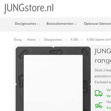
Designseries
Basiselementen
Opbouw (binnen
Terug
Home
Designseries
A 550
A 550 alpine wit
|
JUNG
rang
Deze 2-kan
jaloeziec
Exclusief 
Ve
Vo
Hu
4 s