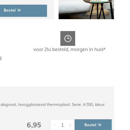
Bestel
voor 21u besteld, morgen in huis*
g
lagvast, hoogglanzend thermoplast. Serie: A 550, kleur:
6,95
Bestel
-
+