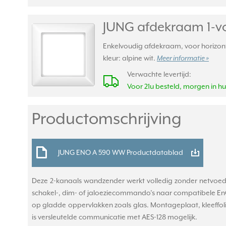
JUNG afdekraam 1-vo
Enkelvoudig afdekraam, voor horizont
kleur: alpine wit.
Meer informatie »
Verwachte levertijd:
Voor 21u besteld, morgen in hu
Productomschrijving
JUNG ENO A 590 WW Productdatablad
Deze 2-kanaals wandzender werkt volledig zonder netvoedi
schakel-, dim- of jaloeziecommando’s naar compatibele EnO
op gladde oppervlakken zoals glas. Montageplaat, kleeffol
is versleutelde communicatie met AES-128 mogelijk.