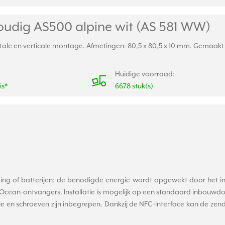
udig AS500 alpine wit (AS 581 WW)
ale en verticale montage. Afmetingen: 80,5 x 80,5 x 10 mm. Gemaakt v
Huidige voorraad:
is*
6678 stuk(s)
ng of batterijen: de benodigde energie wordt opgewekt door het ind
cean-ontvangers. Installatie is mogelijk op een standaard inbouwdoo
ie en schroeven zijn inbegrepen. Dankzij de NFC-interface kan de zen