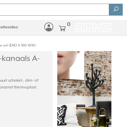
0
latievideo
ne wit (ENO A 590 WW)
kanaals A-
urt schakel-, dim- of
anzend thermoplast.