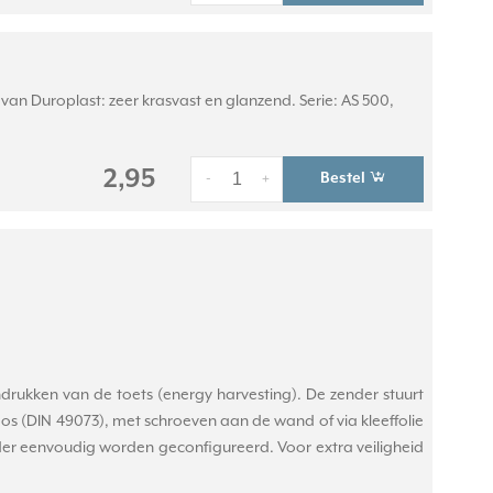
an Duroplast: zeer krasvast en glanzend. Serie: AS 500,
2,95
Bestel
-
+
rukken van de toets (energy harvesting). De zender stuurt
s (DIN 49073), met schroeven aan de wand of via kleeffolie
der eenvoudig worden geconfigureerd. Voor extra veiligheid