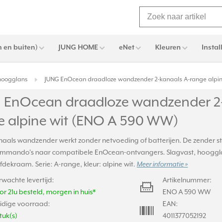
 en buiten)
JUNG HOME
eNet
Kleuren
Instal
 hoogglans
JUNG EnOcean draadloze wandzender 2-kanaals A-range alpi
 EnOcean draadloze wandzender 2-
e alpine wit (ENO A 590 WW)
aals wandzender werkt zonder netvoeding of batterijen. De zender stu
ommando’s naar compatibele EnOcean-ontvangers. Slagvast, hooggl
afdekraam. Serie: A-range, kleur: alpine wit.
Meer informatie »
rwachte levertijd:
Artikelnummer:
or 21u besteld, morgen in huis*
ENO A 590 WW
idige voorraad:
EAN:
tuk(s)
4011377052192