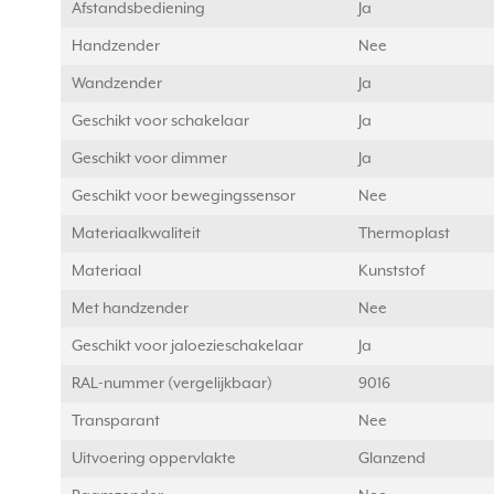
Afstandsbediening
Ja
Handzender
Nee
Wandzender
Ja
Geschikt voor schakelaar
Ja
Geschikt voor dimmer
Ja
Geschikt voor bewegingssensor
Nee
Materiaalkwaliteit
Thermoplast
Materiaal
Kunststof
Met handzender
Nee
Geschikt voor jaloezieschakelaar
Ja
RAL-nummer (vergelijkbaar)
9016
Transparant
Nee
Uitvoering oppervlakte
Glanzend