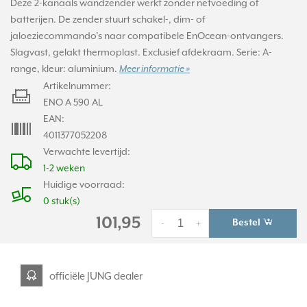
Deze 2-kanaals wandzender werkt zonder netvoeding of
batterijen. De zender stuurt schakel-, dim- of
jaloeziecommando’s naar compatibele EnOcean-ontvangers.
Slagvast, gelakt thermoplast. Exclusief afdekraam. Serie: A-
range, kleur: aluminium.
Meer informatie »
Artikelnummer:
ENO A 590 AL
EAN:
4011377052208
Verwachte levertijd:
1-2 weken
Huidige voorraad:
0 stuk(s)
101,95
Bestel
-
+
officiële JUNG dealer