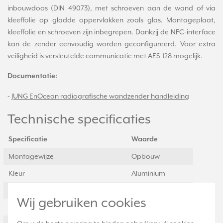
inbouwdoos (DIN 49073), met schroeven aan de wand of via
kleeffolie op gladde oppervlakken zoals glas. Montageplaat,
kleeffolie en schroeven zijn inbegrepen. Dankzij de NFC-interface
kan de zender eenvoudig worden geconfigureerd. Voor extra
veiligheid is versleutelde communicatie met AES-128 mogelijk.
Documentatie:
-
JUNG EnOcean radiografische wandzender handleiding
Technische specificaties
Specificatie
Waarde
Montagewijze
Opbouw
Kleur
Aluminium
Halogeenvrij
Ja
Wij gebruiken cookies
Oppervlaktebescherming
Gelakt