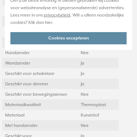
Om u de beste ervaring te bieden gebruiken wij cookies
Signaaloverdracht
Radiografisch
voor websiteanalyse en (gepersonaliseerde) advertenties.
Aantal kanalen
2
Lees meer in ons
privacybeleid
. Wilt u alleen noodzakelijke
Reikwijdte
300 Meter (m)
cookies? Klik dan
hier
.
Met afstandsbediening
Nee
Cookies accepteren
Afstandsbediening
Ja
Handzender
Nee
Wandzender
Ja
Geschikt voor schakelaar
Ja
Geschikt voor dimmer
Ja
Geschikt voor bewegingssensor
Nee
Materiaalkwaliteit
Thermoplast
Materiaal
Kunststof
Met handzender
Nee
Geschikt voor
Ja