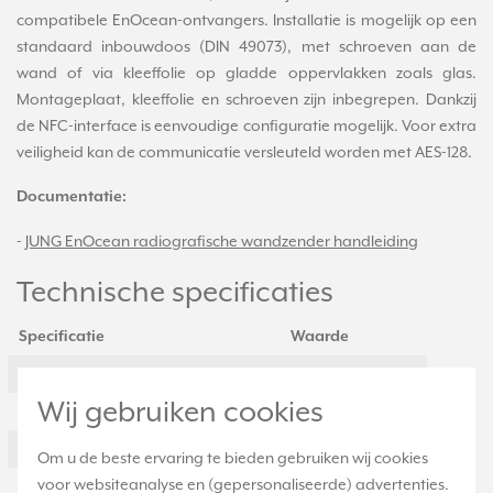
compatibele EnOcean-ontvangers. Installatie is mogelijk op een
standaard inbouwdoos (DIN 49073), met schroeven aan de
wand of via kleeffolie op gladde oppervlakken zoals glas.
Montageplaat, kleeffolie en schroeven zijn inbegrepen. Dankzij
de NFC-interface is eenvoudige configuratie mogelijk. Voor extra
veiligheid kan de communicatie versleuteld worden met AES-128.
Documentatie:
-
JUNG EnOcean radiografische wandzender handleiding
Technische specificaties
Specificatie
Waarde
Montagewijze
Opbouw
Wij gebruiken cookies
Kleur
Aluminium
Halogeenvrij
Ja
Om u de beste ervaring te bieden gebruiken wij cookies
voor websiteanalyse en (gepersonaliseerde) advertenties.
Oppervlaktebescherming
Gelakt