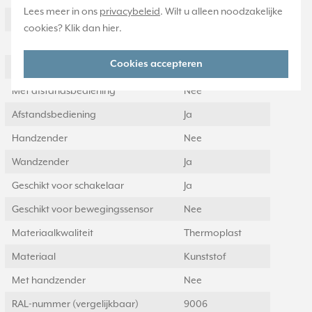
Lees meer in ons
privacybeleid
. Wilt u alleen noodzakelijke
Signaaloverdracht
Radiografisch
cookies? Klik dan
hier
.
Aantal kanalen
2
Cookies accepteren
Reikwijdte
300 Meter (m)
Met afstandsbediening
Nee
Afstandsbediening
Ja
Handzender
Nee
Wandzender
Ja
Geschikt voor schakelaar
Ja
Geschikt voor bewegingssensor
Nee
Materiaalkwaliteit
Thermoplast
Materiaal
Kunststof
Met handzender
Nee
RAL-nummer (vergelijkbaar)
9006