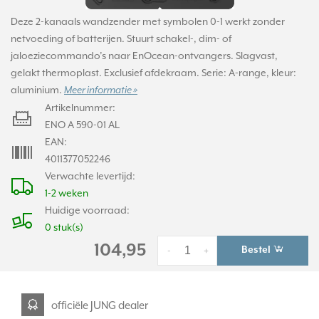
Deze 2-kanaals wandzender met symbolen 0-1 werkt zonder
netvoeding of batterijen. Stuurt schakel-, dim- of
jaloeziecommando’s naar EnOcean-ontvangers. Slagvast,
gelakt thermoplast. Exclusief afdekraam. Serie: A-range, kleur:
aluminium.
Meer informatie »
Artikelnummer:
ENO A 590-01 AL
EAN:
4011377052246
Verwachte levertijd:
1-2 weken
Huidige voorraad:
0 stuk(s)
104,95
Bestel
-
+
officiële JUNG dealer