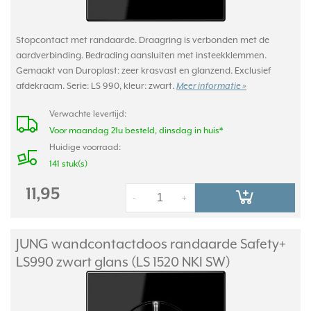
Stopcontact met randaarde. Draagring is verbonden met de
aardverbinding. Bedrading aansluiten met insteekklemmen.
Gemaakt van Duroplast: zeer krasvast en glanzend. Exclusief
afdekraam. Serie: LS 990, kleur: zwart.
Meer informatie »
Verwachte levertijd:
Voor maandag 21u besteld, dinsdag in huis*
Huidige voorraad:
141 stuk(s)
11,95
-
+
JUNG wandcontactdoos randaarde Safety+
LS990 zwart glans (LS 1520 NKI SW)