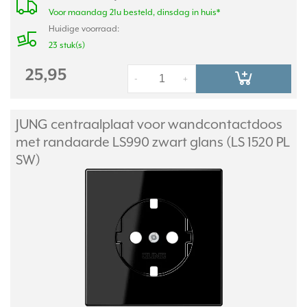
Voor maandag 21u besteld, dinsdag in huis*
Huidige voorraad:
23 stuk(s)
25,95
-
+
JUNG centraalplaat voor wandcontactdoos
met randaarde LS990 zwart glans (LS 1520 PL
SW)