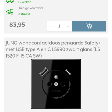
1-2 weken
Huidige voorraad:
0 stuk(s)
83,95
-
+
JUNG wandcontactdoos penaarde Safety+
met USB type A en C LS990 zwart glans (LS
1520 F-15 CA SW)