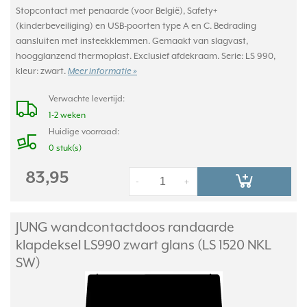
Stopcontact met penaarde (voor België), Safety+
(kinderbeveiliging) en USB-poorten type A en C. Bedrading
aansluiten met insteekklemmen. Gemaakt van slagvast,
hoogglanzend thermoplast. Exclusief afdekraam. Serie: LS 990,
kleur: zwart.
Meer informatie »
Verwachte levertijd:
1-2 weken
Huidige voorraad:
0 stuk(s)
83,95
-
+
JUNG wandcontactdoos randaarde
klapdeksel LS990 zwart glans (LS 1520 NKL
SW)