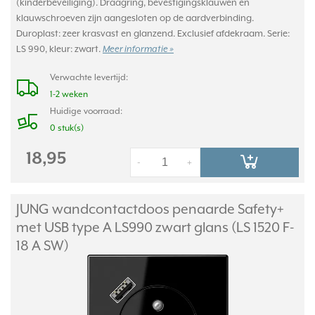
(kinderbeveiliging). Draagring, bevestigingsklauwen en
klauwschroeven zijn aangesloten op de aardverbinding.
Duroplast: zeer krasvast en glanzend. Exclusief afdekraam. Serie:
LS 990, kleur: zwart.
Meer informatie »
Verwachte levertijd:
1-2 weken
Huidige voorraad:
0 stuk(s)
18,95
-
+
JUNG wandcontactdoos penaarde Safety+
met USB type A LS990 zwart glans (LS 1520 F-
18 A SW)