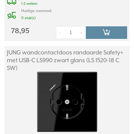
1-2 weken
Huidige voorraad:
0 stuk(s)
78,95
-
+
JUNG wandcontactdoos randaarde Safety+
met USB-C LS990 zwart glans (LS 1520-18 C
SW)