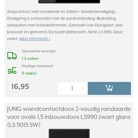
Stopcontact met randaarde en Safety+ (kinderbeveiliging).
Draagring is verbonden met de aardverbinding. Bedrading
aansluiten met insteekklemmen. Gemaakt van Duroplast: zeer
krasvast en glanzend. Exclusief afdekraam. Serie: LS 990, kleur:
zwart.
Meer informatie »
Verwachte levertijd:
1-2 weken
Huidige voorraad:
0 stuk(s)
16,95
-
+
JUNG wandcontactdoos 2-voudig randaarde
voor ovale 1,5 inbouwdoos LS990 zwart glans
(LS 5015 SW)