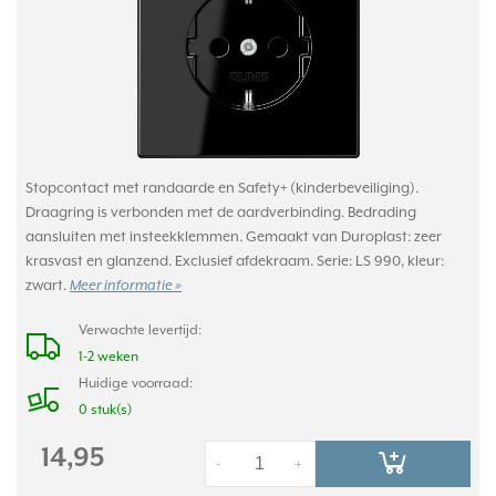
Stopcontact met randaarde en Safety+ (kinderbeveiliging).
Draagring is verbonden met de aardverbinding. Bedrading
aansluiten met insteekklemmen. Gemaakt van Duroplast: zeer
krasvast en glanzend. Exclusief afdekraam. Serie: LS 990, kleur:
zwart.
Meer informatie »
Verwachte levertijd:
1-2 weken
Huidige voorraad:
0 stuk(s)
14,95
-
+