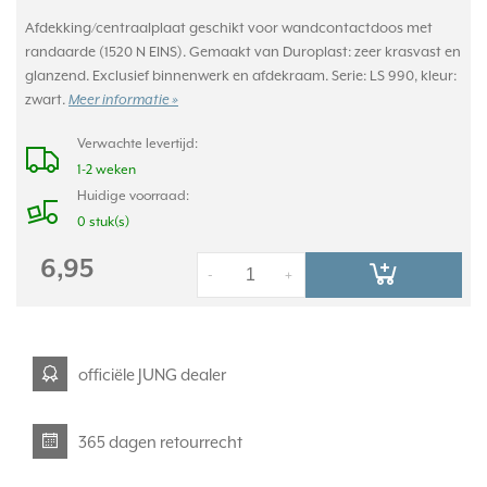
Afdekking/centraalplaat geschikt voor wandcontactdoos met
randaarde (1520 N EINS). Gemaakt van Duroplast: zeer krasvast en
glanzend. Exclusief binnenwerk en afdekraam. Serie: LS 990, kleur:
zwart.
Meer informatie »
Verwachte levertijd:
1-2 weken
Huidige voorraad:
0 stuk(s)
6,95
-
+
officiële JUNG dealer
365 dagen retourrecht