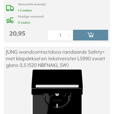
Verwachte levertijd:
1-2 weken
Huidige voorraad:
0 stuk(s)
20,95
-
+
JUNG wandcontactdoos randaarde Safety+
met klapdeksel en tekstvenster LS990 zwart
glans (LS 1520 NBFNAKL SW)