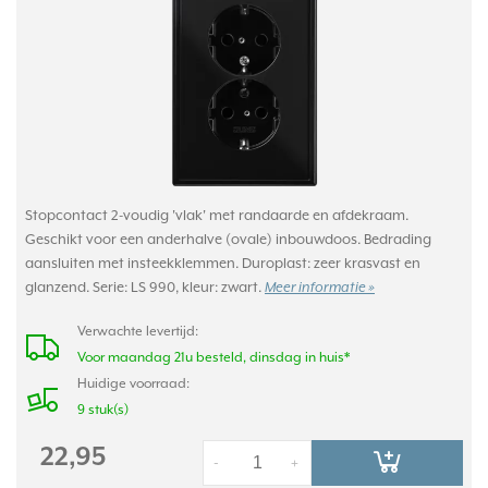
Stopcontact 2-voudig 'vlak' met randaarde en afdekraam.
Geschikt voor een anderhalve (ovale) inbouwdoos. Bedrading
aansluiten met insteekklemmen. Duroplast: zeer krasvast en
glanzend. Serie: LS 990, kleur: zwart.
Meer informatie »
Verwachte levertijd:
Voor maandag 21u besteld, dinsdag in huis*
Huidige voorraad:
9 stuk(s)
22,95
-
+