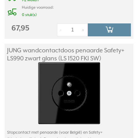
1-2 weken
Huidige voorraad:
0 stuk(s)
67,95
-
+
JUNG wandcontactdoos penaarde Safety+
LS990 zwart glans (LS 1520 FKI SW)
Stopcontact met penaarde (voor België) en Safety+