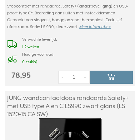
Stopcontact met randaarde, Safety+ (kinderbeveiliging) en USB-
poort type C*. Bedrading aansluiten met insteekklemmen.
Gemaakt van slagvast, hoogglanzend thermoplast. Exclusief
afdekraam. Serie: LS 990, kleur: zwart.
Meer informatie »
Verwachte levertijd:
1-2 weken
Huidige voorraad:
0 stuk(s)
78,95
-
+
JUNG wandcontactdoos randaarde Safety+
met USB type A en C LS990 zwart glans (LS
1520-15 CA SW)