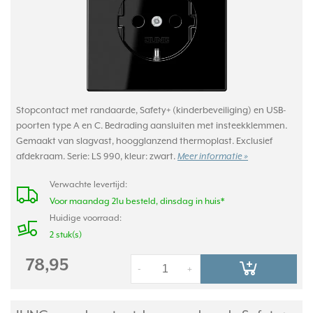
Stopcontact met randaarde, Safety+ (kinderbeveiliging) en USB-
poorten type A en C. Bedrading aansluiten met insteekklemmen.
Gemaakt van slagvast, hoogglanzend thermoplast. Exclusief
afdekraam. Serie: LS 990, kleur: zwart.
Meer informatie »
Verwachte levertijd:
Voor maandag 21u besteld, dinsdag in huis*
Huidige voorraad:
2 stuk(s)
78,95
-
+