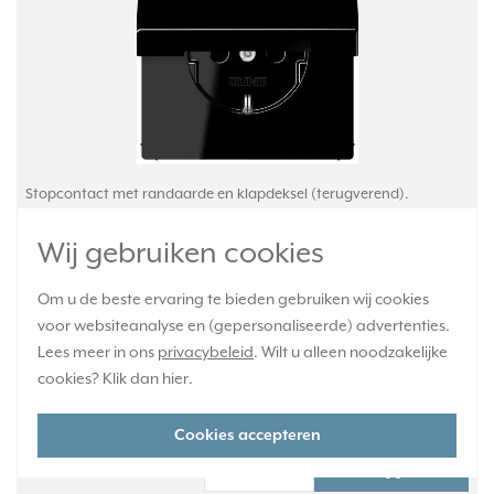
Stopcontact met randaarde en klapdeksel (terugverend).
Draagring is verbonden met de aardverbinding. Bedrading
aansluiten met insteekklemmen. Gemaakt van Duroplast: zeer
Wij gebruiken cookies
krasvast en glanzend. Exclusief afdekraam. Serie: LS 990, kleur:
zwart.
Meer informatie »
Om u de beste ervaring te bieden gebruiken wij cookies
voor websiteanalyse en (gepersonaliseerde) advertenties.
Verwachte levertijd:
Lees meer in ons
privacybeleid
. Wilt u alleen noodzakelijke
Voor maandag 21u besteld, dinsdag in huis*
cookies? Klik dan
hier
.
Huidige voorraad:
21 stuk(s)
Cookies accepteren
18,95
-
+