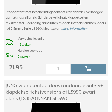
Stopcontact met beschermingscontact (randaarde), verhoogde
aanrakingsveiligheid (kinderbeveiliging), klapdeksel en
tekstvenster. Bedrading aansluiten middels insteekklemmen, aders
tot 2,5mm². Serie LS 990, kleur: zwart.
Meer informatie »
Verwachte levertijd:
1-2 weken
Huidige voorraad:
0 stuk(s)
21,95
-
+
JUNG wandcontactdoos randaarde Safety+
klapdeksel tekstvenster slot LS990 zwart
glans (LS 1520 NNAKLSL SW)