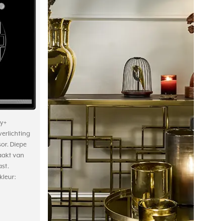
y+
verlichting
or. Diepe
aakt van
st.
kleur: