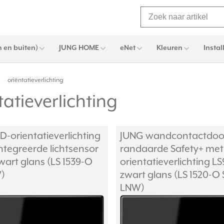
 en buiten)
JUNG HOME
eNet
Kleuren
Instal
oriëntatieverlichting
atieverlichting
D-orientatieverlichting
JUNG wandcontactdoo
ntegreerde lichtsensor
randaarde Safety+ met
wart glans (LS 1539-O
orientatieverlichting L
)
zwart glans (LS 1520-O
LNW)