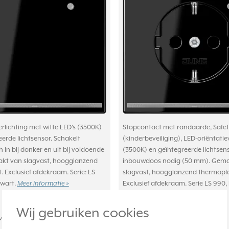
rlichting met witte LED's (3500K)
Stopcontact met randaarde, Safet
erde lichtsensor. Schakelt
(kinderbeveiliging), LED-oriëntatie
in bij donker en uit bij voldoende
(3500K) en geïntegreerde lichtsens
akt van slagvast, hoogglanzend
inbouwdoos nodig (50 mm). Gem
 Exclusief afdekraam. Serie: LS
slagvast, hoogglanzend thermopla
zwart.
Meer informatie »
Exclusief afdekraam. Serie LS 990, 
zwart.
Meer informatie »
Wij gebruiken cookies
achte levertijd:
Verwachte levertijd: