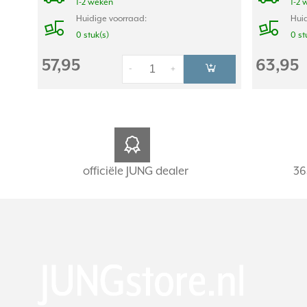
1-2 weken
1-2 
Huidige voorraad:
Huid
0 stuk(s)
0 st
57,95
63,95
-
+
officiële JUNG dealer
36