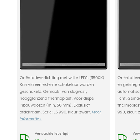
Oriëntatieverlichting met witte LED's (3500K).
Oriëntatieve
Kan via een externe schakelaar worden
en geïntegre
geschakeld. Gemaakt van slagvast,
automatisch 
hoogglanzend thermoplast. Voor diepe
licht. Gema
inbouwdozen (min. 50 mm). Exclusief
thermoplast.
afdekraam. Serie: LS 990, kleur: zwart.
Meer
990, kleur: 
informatie »
Verwachte levertijd:
Verw