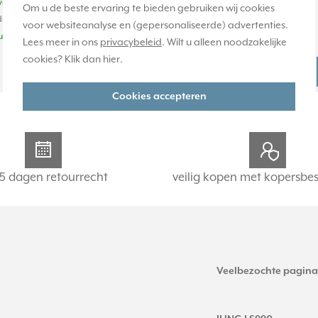
weken
1-2 weken
Om u de beste ervaring te bieden gebruiken wij cookies
ige voorraad:
Huidige voorraad:
voor websiteanalyse en (gepersonaliseerde) advertenties.
uk(s)
0 stuk(s)
Lees meer in ons
privacybeleid
. Wilt u alleen noodzakelijke
cookies? Klik dan
hier
.
67,95
-
+
-
+
Cookies accepteren
5 dagen retourrecht
veilig kopen met kopersbe
Veelbezochte pagina