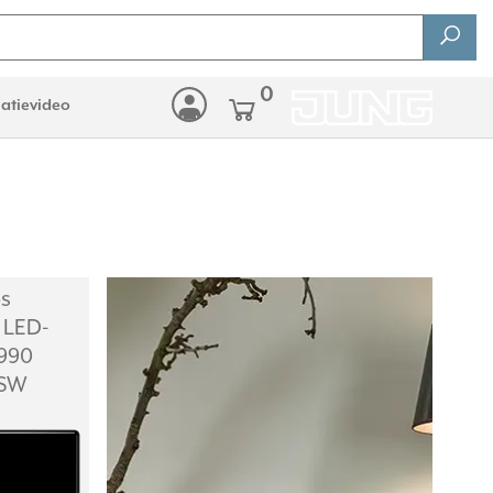
0
latievideo
s
 LED-
S990
 SW