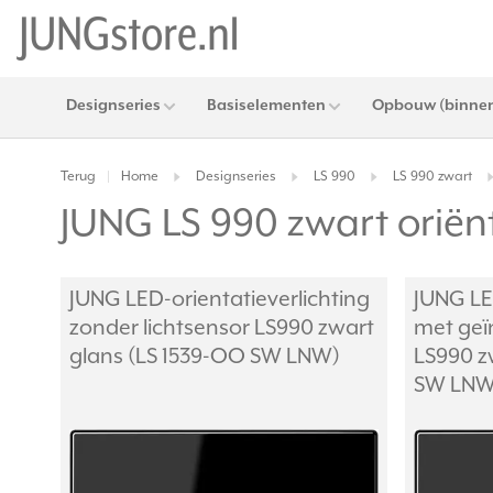
Designseries
Basiselementen
Opbouw (binnen
Terug
Home
Designseries
LS 990
LS 990 zwart
|
JUNG LS 990 zwart oriënt
JUNG LED-orientatieverlichting
JUNG LE
zonder lichtsensor LS990 zwart
met geï
glans (LS 1539-OO SW LNW)
LS990 z
SW LNW