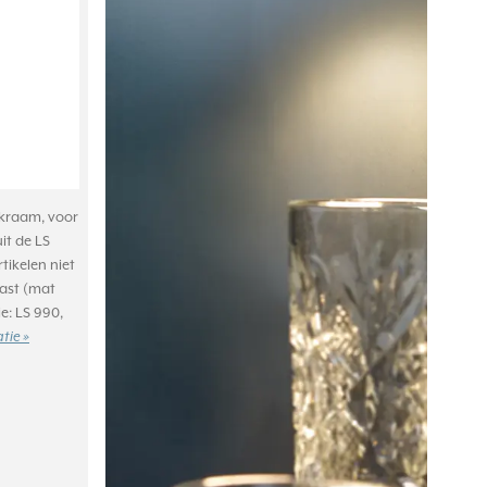
kraam, voor
it de LS
tikelen niet
ast (mat
ie: LS 990,
tie »