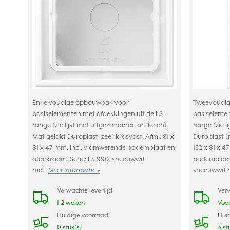
Enkelvoudige opbouwbak voor
Tweevoudig
basiselementen met afdekkingen uit de LS-
basiselemen
range (zie lijst met uitgezonderde artikelen).
range (zie l
Mat gelakt Duroplast: zeer krasvast. Afm.: 81 x
Duroplast (m
81 x 47 mm. Incl. vlamwerende bodemplaat en
152 x 81 x 
afdekraam. Serie: LS 990, sneeuwwit
bodemplaat 
mat.
Meer informatie »
sneeuwwit 
Verwachte levertijd:
Verw
1-2 weken
Voor
Huidige voorraad:
Huid
0 stuk(s)
3 st