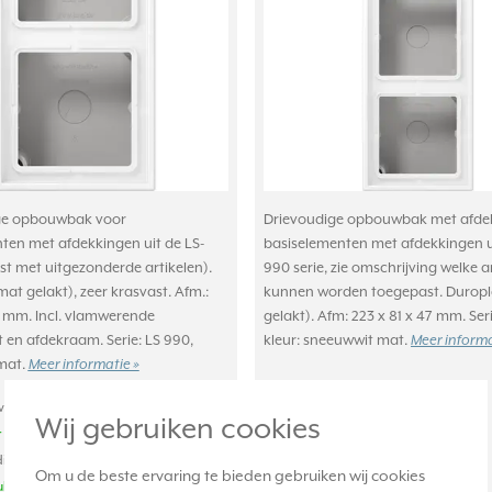
e opbouwbak voor
Drievoudige opbouwbak met afde
ten met afdekkingen uit de LS-
basiselementen met afdekkingen u
ijst met uitgezonderde artikelen).
990 serie, zie omschrijving welke ar
at gelakt), zeer krasvast. Afm.:
kunnen worden toegepast. Duropl
47 mm. Incl. vlamwerende
gelakt). Afm: 223 x 81 x 47 mm. Ser
en afdekraam. Serie: LS 990,
kleur: sneeuwwit mat.
Meer informa
mat.
Meer informatie »
achte levertijd:
Verwachte levertijd:
Wij gebruiken cookies
 21u besteld, morgen in huis*
1-2 weken
ige voorraad:
Huidige voorraad:
Om u de beste ervaring te bieden gebruiken wij cookies
uk(s)
0 stuk(s)