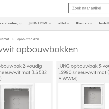
 en buiten)
JUNG HOME
eNet
Kleuren
Instal
it mat
opbouwbakken
uwwit opbouwbakken
pbouwbak 2-voudig
JUNG opbouwbak 3-vo
neeuwwit mat (LS 582
LS990 sneeuwwit mat (
)
A WWM)