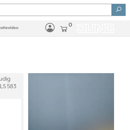
0
latievideo
udig
LS 583