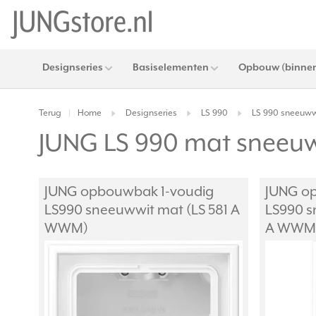
Designseries
Basiselementen
Opbouw (binnen
Terug
Home
Designseries
LS 990
LS 990 sneeuww
|
JUNG LS 990 mat snee
JUNG opbouwbak 1-voudig
JUNG o
LS990 sneeuwwit mat (LS 581 A
LS990 s
WWM)
A WWM