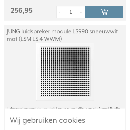
256,95
-
+
JUNG luidspreker module LS990 sneeuwwit
mat (LSM LS 4 WWM)
Luidsprekermodule, geschikt voor aansluiting op de Smart Radio
DAB+ en DAB BT. Biedt goede geluidskwaliteit en een groot
Wij gebruiken cookies
dynamisch bereik, met optimale akoestiek dankzij basreflexbuis.
Slagvast, mat gelakt thermoplast. Serie: LS 990, kleur: sneeuwwit