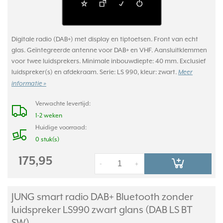
Digitale radio (DAB+) met display en tiptoetsen. Front van echt
glas. Geïntegreerde antenne voor DAB+ en VHF. Aansluitklemmen
voor twee luidsprekers. Minimale inbouwdiepte: 40 mm. Exclusief
luidspreker(s) en afdekraam. Serie: LS 990, kleur: zwart.
Meer
informatie »
Verwachte levertijd:
1-2 weken
Huidige voorraad:
0 stuk(s)
175,95
-
+
JUNG smart radio DAB+ Bluetooth zonder
luidspreker LS990 zwart glans (DAB LS BT
SW)