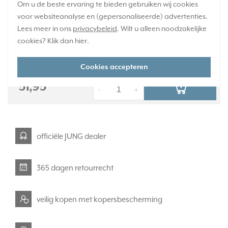
Om u de beste ervaring te bieden gebruiken wij cookies
mat.
Meer informatie »
voor websiteanalyse en (gepersonaliseerde) advertenties.
Lees meer in ons
Verwachte levertijd:
privacybeleid
. Wilt u alleen noodzakelijke
cookies? Klik dan
1-2 weken
hier
.
Huidige voorraad:
0 stuk(s)
Cookies accepteren
51,95
-
+
officiële JUNG dealer
365 dagen retourrecht
veilig kopen met kopersbescherming