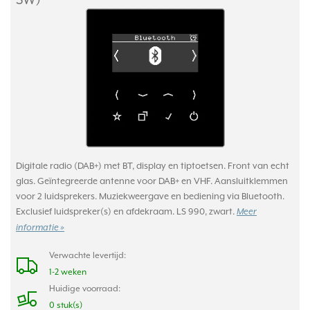
Digitale radio (DAB+) met BT, display en tiptoetsen. Front van echt
glas. Geïntegreerde antenne voor DAB+ en VHF. Aansluitklemmen
voor 2 luidsprekers. Muziekweergave en bediening via Bluetooth.
Exclusief luidspreker(s) en afdekraam. LS 990, zwart.
Meer
informatie »
Verwachte levertijd:
1-2 weken
Huidige voorraad:
0 stuk(s)