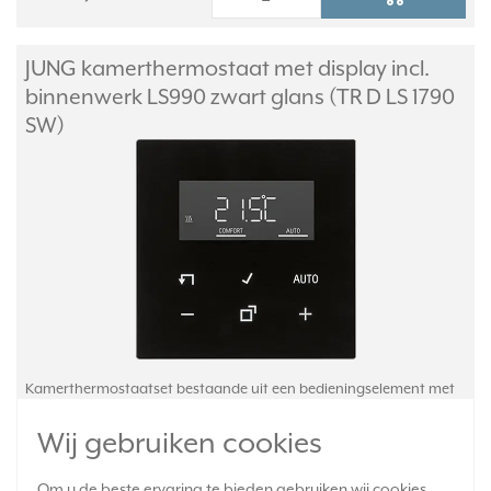
JUNG kamerthermostaat met display incl.
binnenwerk LS990 zwart glans (TR D LS 1790
SW)
Kamerthermostaatset bestaande uit een bedieningselement met
display (LS 1790 D SW) en binnenwerk (1790 RTR). Voor
Wij gebruiken cookies
handmatige en tijdgestuurde regeling van de ruimtetemperatuur.
Front van echt glas. Exclusief afdekraam. Serie: LS 990, kleur:
zwart.
Meer informatie »
Om u de beste ervaring te bieden gebruiken wij cookies