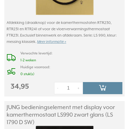
Afdekking (draaiknop) voor de kamerthermostaten RTR230,
RTR231 en RTR241 of voor de vloerverwarmingsthermostaat
FTR231. Exclusief binnenwerk en afdekraam. Serie: LS 990, kleur:
messing klassiek.
Meer informatie »
Verwachte levertijd:
1-2 weken
Huidige voorraad:
0 stuk(s)
34,95
-
+
JUNG bedieningselement met display voor
kamerthermostaat LS990 zwart glans (LS
1790 D SW)