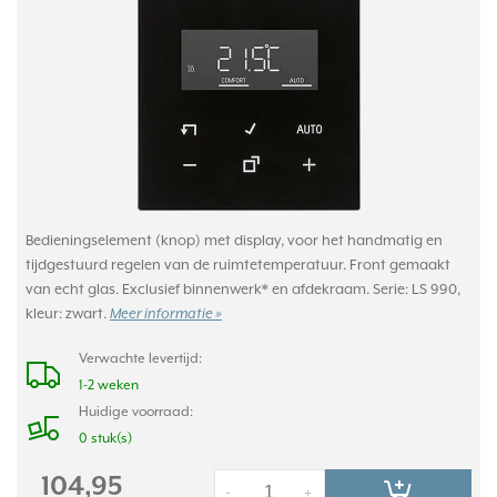
Bedieningselement (knop) met display, voor het handmatig en
tijdgestuurd regelen van de ruimtetemperatuur. Front gemaakt
van echt glas. Exclusief binnenwerk* en afdekraam. Serie: LS 990,
kleur: zwart.
Meer informatie »
Verwachte levertijd:
1-2 weken
Huidige voorraad:
0 stuk(s)
104,95
-
+