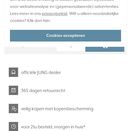
voor websiteanalyse en (gepersonaliseerde) advertenties.
Verwachte levertijd:
Lees meer in ons
privacybeleid
. Wilt u alleen noodzakelijke
1-2 weken
cookies? Klik dan
hier
.
Huidige voorraad:
0 stuk(s)
Cookies accepteren
207,95
-
+
officiële JUNG dealer
365 dagen retourrecht
veilig kopen met kopersbescherming
voor 21u besteld, morgen in huis*