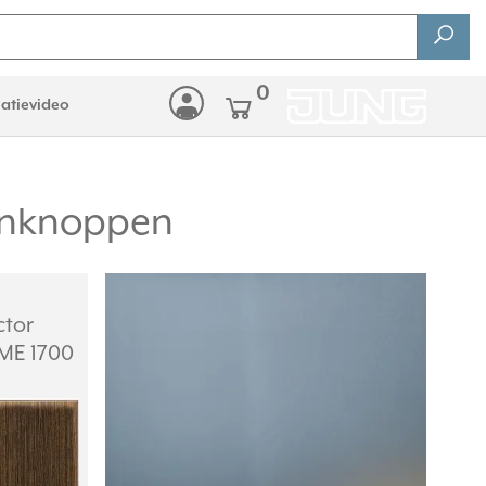
0
latievideo
denknoppen
ctor
(ME 1700