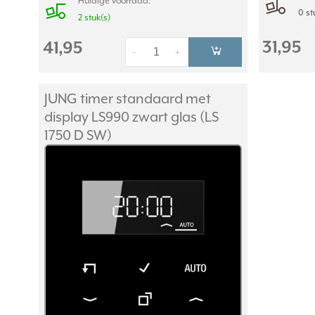
Huidige voorraad:
0 st
2 stuk(s)
31,95
41,95
-
+
JUNG timer standaard met
display LS990 zwart glas (LS
1750 D SW)