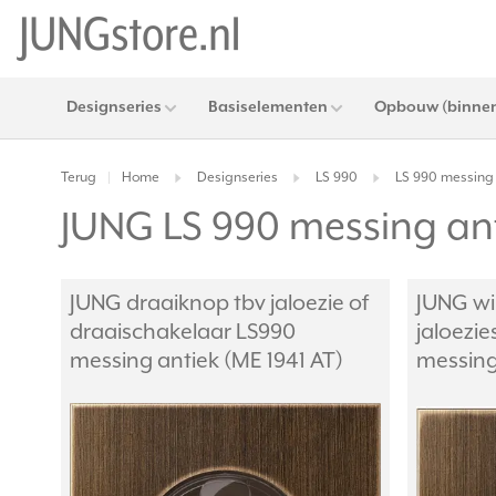
Designseries
Basiselementen
Opbouw (binnen
Terug
Home
Designseries
LS 990
LS 990 messing 
|
JUNG LS 990 messing ant
JUNG draaiknop tbv jaloezie of
JUNG wi
draaischakelaar LS990
jaloezi
messing antiek (ME 1941 AT)
messing