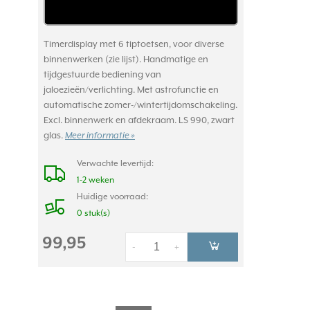
Timerdisplay met 6 tiptoetsen, voor diverse
binnenwerken (zie lijst). Handmatige en
tijdgestuurde bediening van
jaloezieën/verlichting. Met astrofunctie en
automatische zomer-/wintertijdomschakeling.
Excl. binnenwerk en afdekraam. LS 990, zwart
glas.
Meer informatie »
Verwachte levertijd:
1-2 weken
Huidige voorraad:
0 stuk(s)
99,95
-
+