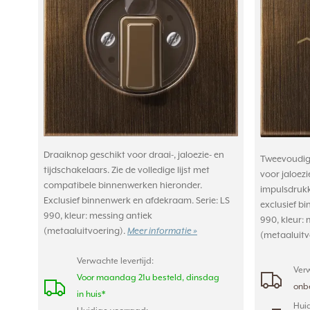
Draaiknop geschikt voor draai-, jaloezie- en
Tweevoudige
tijdschakelaars. Zie de volledige lijst met
voor jaloezi
compatibele binnenwerken hieronder.
impulsdrukk
Exclusief binnenwerk en afdekraam. Serie: LS
exclusief b
990, kleur: messing antiek
990, kleur: 
(metaaluitvoering).
Meer informatie »
(metaaluitv
Verwachte levertijd:
Verw
Voor maandag 21u besteld, dinsdag
onb
in huis*
Huid