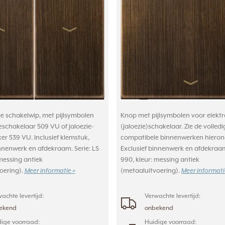
 schakelwip, met pijlsymbolen
Knop met pijlsymbolen voor elekt
eschakelaar 509 VU of jaloezie-
(jaloezie)schakelaar. Zie de volledig
er 539 VU. Inclusief klemstuk,
compatibele binnenwerken hieron
innenwerk en afdekraam. Serie: LS
Exclusief binnenwerk en afdekraam.
messing antiek
990, kleur: messing antiek
oering).
(metaaluitvoering).
Meer informatie »
Meer informati
achte levertijd:
Verwachte levertijd:
ekend
onbekend
ige voorraad:
Huidige voorraad: