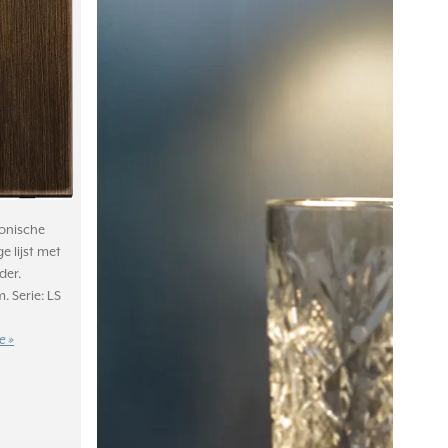
ronische
e lijst met
der.
 Serie: LS
e »