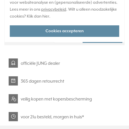
voor websiteanalyse en (gepersonaliseerde) advertenties.
Verwachte levertijd:
Lees meer in ons
1-2 weken
privacybeleid
. Wilt u alleen noodzakelijke
cookies? Klik dan
Huidige voorraad:
hier
.
0 stuk(s)
Cookies accepteren
58,95
-
+
officiële JUNG dealer
365 dagen retourrecht
veilig kopen met kopersbescherming
voor 21u besteld, morgen in huis*