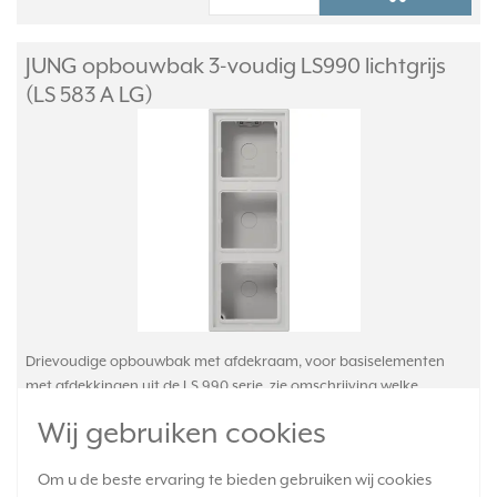
JUNG opbouwbak 3-voudig LS990 lichtgrijs
(LS 583 A LG)
Drievoudige opbouwbak met afdekraam, voor basiselementen
met afdekkingen uit de LS 990 serie, zie omschrijving welke
artikelen niet kunnen worden toegepast. Duroplast glanzend, zeer
Wij gebruiken cookies
krasvast. Afm: 223 x 81 x 47 mm. Serie: LS 990, kleur: lichtgrijs.
Meer
informatie »
Om u de beste ervaring te bieden gebruiken wij cookies