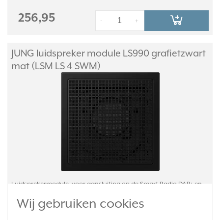
256,95
-
+
JUNG luidspreker module LS990 grafietzwart
mat (LSM LS 4 SWM)
Luidsprekermodule, voor aansluiting op de Smart Radio DAB+ en
DAB BT. Biedt goede geluidskwaliteit en een groot dynamisch
Wij gebruiken cookies
bereik, met optimale akoestiek dankzij basreflexbuis. Slagvast,
mat gelakt thermoplast. Serie: LS 990, kleur: grafietzwart