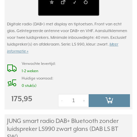
Digitale radio (DAB+) met display en tiptoetsen. Front van echt
glas. Geïntegreerde antenne voor DAB+ en VHF. Aansluitklemmen
voor twee luidsprekers. Minimale inbouwdiepte: 40 mm. Exclusief
luidspreker(s) en afdekraam. Serie: LS 990, kleur: zwart.
Meer
informatie »
Verwachte levertijd:
1-2 weken
Huidige voorraad:
0 stuk(s)
175,95
-
+
JUNG smart radio DAB+ Bluetooth zonder
luidspreker LS990 zwart glans (DAB LS BT
SW)