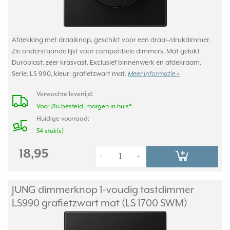
Afdekking met draaiknop, geschikt voor een draai-/drukdimmer.
Zie onderstaande lijst voor compatibele dimmers. Mat gelakt
Duroplast: zeer krasvast. Exclusief binnenwerk en afdekraam.
Serie: LS 990, kleur: grafietzwart mat.
Meer informatie »
Verwachte levertijd:
Voor 21u besteld, morgen in huis*
Huidige voorraad:
54 stuk(s)
18,95
-
+
JUNG dimmerknop 1-voudig tastdimmer
LS990 grafietzwart mat (LS 1700 SWM)