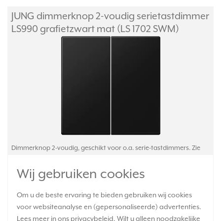
JUNG dimmerknop 2-voudig serietastdimmer
LS990 grafietzwart mat (LS 1702 SWM)
Dimmerknop 2-voudig, geschikt voor o.a. serie-tastdimmers. Zie
onderstaande lijst voor geschikte binnenwerken. Gemaakt van
mat gelakt Duroplast: zeer krasvast. Exclusief binnenwerk en
Wij gebruiken cookies
afdekraam. Serie: LS 990, kleur: grafietzwart mat.
Meer informatie »
Om u de beste ervaring te bieden gebruiken wij cookies
Verwachte levertijd:
voor websiteanalyse en (gepersonaliseerde) advertenties.
Voor 21u besteld, morgen in huis*
Lees meer in ons
privacybeleid
. Wilt u alleen noodzakelijke