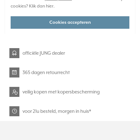
Huidige voorraad:
cookies? Klik dan
hier
.
8 stuk(s)
43,95
Cookies accepteren
-
+
officiële JUNG dealer
365 dagen retourrecht
veilig kopen met kopersbescherming
voor 21u besteld, morgen in huis*