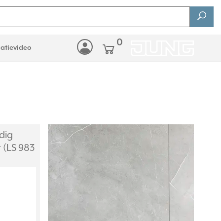
0
latievideo
dig
 (LS 983