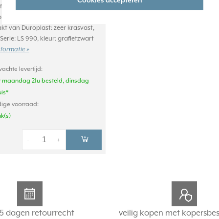
Cookies accepteren
afdekraam, voor horizontale en
ntage. Afmetingen: 81 x 365 x 11
 van Duroplast: zeer krasvast,
Serie: LS 990, kleur: grafietzwart
nformatie »
achte levertijd:
r maandag 21u besteld, dinsdag
uis*
ige voorraad:
uk(s)
-
+
5 dagen retourrecht
veilig kopen met kopersbe