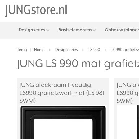
Designseries
Basiselementen
Opbouw (binnen
Terug
Home
Designseries
LS 990
LS 990 grafietz
|
JUNG LS 990 mat grafie
JUNG afdekraam 1-voudig
JUNG af
LS990 grafietzwart mat (LS 981
LS990 g
SWM)
SWM)