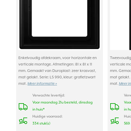
Enkelvoudig afdekraam, voor horizontale en
Tweevoudig 
verticale montage. Afmetingen: 81 x 81 x 11
verticale mo
mm. Gemaakt van Duroplast: zeer krasvast,
mm. Gemaakt
mat gelakt. Serie: LS 990, kleur: grafietzwart
mat gelakt. 
mat.
mat.
Meer informatie »
Meer i
Verwachte levertijd:
Verw
Voor maandag 21u besteld, dinsdag
Voo
in huis*
in h
Huidige voorraad:
Huid
334 stuk(s)
569 