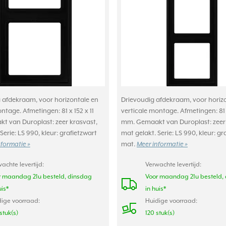
afdekraam, voor horizontale en
Drievoudig afdekraam, voor horiz
ntage. Afmetingen: 81 x 152 x 11
verticale montage. Afmetingen: 81 x
 van Duroplast: zeer krasvast,
mm. Gemaakt van Duroplast: zeer 
Serie: LS 990, kleur: grafietzwart
mat gelakt. Serie: LS 990, kleur: gr
mat.
nformatie »
Meer informatie »
achte levertijd:
Verwachte levertijd:
r maandag 21u besteld, dinsdag
Voor maandag 21u besteld,
uis*
in huis*
ige voorraad:
Huidige voorraad:
stuk(s)
120 stuk(s)