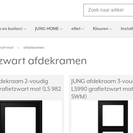
 en buiten)
JUNG HOME
eNet
Kleuren
Instal
wart mat
afdekramen
tzwart afdekramen
dekraam 2-voudig
JUNG afdekraam 3-vou
rafietzwart mat (LS 982
LS990 grafietzwart mat
SWM)