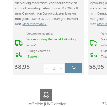
Viervoudig afdekraam, voor horizontale en
Vijfvoudig 
verticale montage. Afmetingen: 81 x 294 x 11
verticale mo
mm. Gemaakt van Duroplast: zeer krasvast,
mm. Gemaakt
mat gelakt. Serie: LS 990, kleur: grafietzwart
mat gelakt. 
mat.
mat.
Meer informatie »
Meer i
Verwachte levertijd:
Verw
Voor maandag 21u besteld, dinsdag
Voo
in huis*
in h
Huidige voorraad:
Huid
15 stuk(s)
7 st
38,95
58,95
-
+
officiële JUNG dealer
36