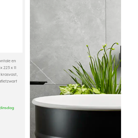
ontale en
 223 x 11
krasvast,
afietzwart
 dinsdag