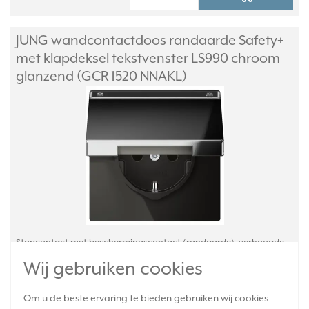
JUNG wandcontactdoos randaarde Safety+
met klapdeksel tekstvenster LS990 chroom
glanzend (GCR 1520 NNAKL)
Stopcontact met beschermingscontact (randaarde), verhoogde
aanrakingsveiligheid (kinderbeveiliging), klapdeksel en
Wij gebruiken cookies
tekstvenster. Bedrading aansluiten middels insteekklemmen, aders
tot 2,5mm². Serie LS 990, kleur: chroom glanzend
Om u de beste ervaring te bieden gebruiken wij cookies
(metaaluitvoering).
Meer informatie »