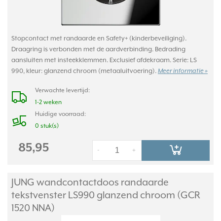
Stopcontact met randaarde en Safety+ (kinderbeveiliging).
Draagring is verbonden met de aardverbinding. Bedrading
aansluiten met insteekklemmen. Exclusief afdekraam. Serie: LS
990, kleur: glanzend chroom (metaaluitvoering).
Meer informatie »
Verwachte levertijd:
1-2 weken
Huidige voorraad:
0 stuk(s)
85,95
-
+
JUNG wandcontactdoos randaarde
tekstvenster LS990 glanzend chroom (GCR
1520 NNA)