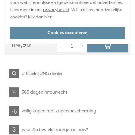
voor websiteanalyse en (gepersonaliseerde) advertenties.
Verwachte levertijd:
Lees meer in ons
privacybeleid
. Wilt u alleen noodzakelijke
1-2 weken
cookies? Klik dan
hier
.
Huidige voorraad:
0 stuk(s)
Cookies accepteren
114,95
-
+
officiële JUNG dealer
365 dagen retourrecht
veilig kopen met kopersbescherming
voor 21u besteld, morgen in huis*