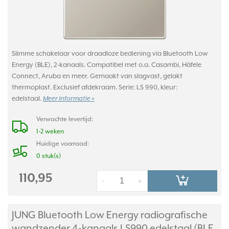
Slimme schakelaar voor draadloze bediening via Bluetooth Low
Energy (BLE), 2-kanaals. Compatibel met o.a. Casambi, Häfele
Connect, Aruba en meer. Gemaakt van slagvast, gelakt
thermoplast. Exclusief afdekraam. Serie: LS 990, kleur:
edelstaal.
Meer informatie »
Verwachte levertijd:
1-2 weken
Huidige voorraad:
0 stuk(s)
110,95
-
+
JUNG Bluetooth Low Energy radiografische
wandzender 4-kanaals LS990 edelstaal (BLE