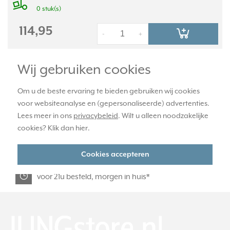
0 stuk(s)
114,95
-
+
Wij gebruiken cookies
officiële JUNG dealer
Om u de beste ervaring te bieden gebruiken wij cookies
voor websiteanalyse en (gepersonaliseerde) advertenties.
365 dagen retourrecht
Lees meer in ons
privacybeleid
. Wilt u alleen noodzakelijke
cookies? Klik dan
hier
.
veilig kopen met kopersbescherming
Cookies accepteren
voor 21u besteld, morgen in huis*