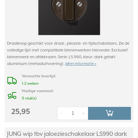
Draaiknop geschikt voor draai-, jaloezie- en tijdschakelaars. Zie de
volledige lijst met compatibele binnenwerken hieronder. Exclusief
binnenwerk en afdekraam. Serie: LS 990, kleur: dark gelakt
aluminium (metaaluitvoering).
Meer informatie »
Verwachte levertijd:
1-2 weken
Huidige voorraad:
0 stuk(s)
25,95
-
+
JUNG wip tbv jaloezieschakelaar LS990 dark