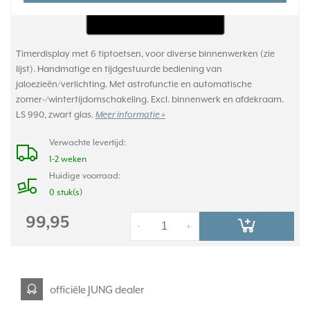
Timerdisplay met 6 tiptoetsen, voor diverse binnenwerken (zie
lijst). Handmatige en tijdgestuurde bediening van
jaloezieën/verlichting. Met astrofunctie en automatische
zomer-/wintertijdomschakeling. Excl. binnenwerk en afdekraam.
LS 990, zwart glas.
Meer informatie »
Verwachte levertijd:
1-2 weken
Huidige voorraad:
0 stuk(s)
99,95
-
+
officiële JUNG dealer