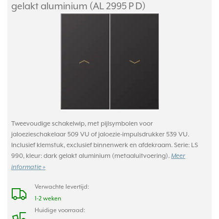
gelakt aluminium (AL 2995 P D)
Tweevoudige schakelwip, met pijlsymbolen voor
jaloezieschakelaar 509 VU of jaloezie-impulsdrukker 539 VU.
Inclusief klemstuk, exclusief binnenwerk en afdekraam. Serie: LS
990, kleur: dark gelakt aluminium (metaaluitvoering).
Meer
informatie »
Verwachte levertijd:
1-2 weken
Huidige voorraad: