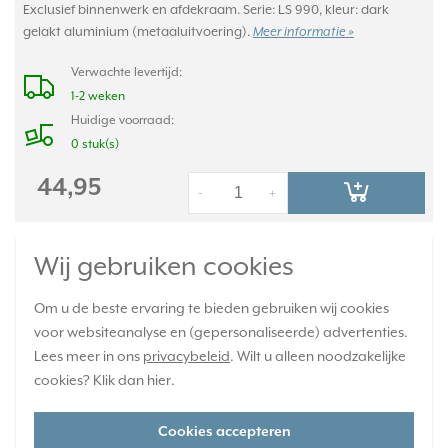
Exclusief binnenwerk en afdekraam. Serie: LS 990, kleur: dark
gelakt aluminium (metaaluitvoering).
Meer informatie »
Verwachte levertijd:
1-2 weken
Huidige voorraad:
0 stuk(s)
44,95
-
+
JUNG timer standaard met display LS990
Wij gebruiken cookies
zwart glas (LS 1750 D SW)
Om u de beste ervaring te bieden gebruiken wij cookies
voor websiteanalyse en (gepersonaliseerde) advertenties.
Lees meer in ons
privacybeleid
. Wilt u alleen noodzakelijke
cookies? Klik dan
hier
.
Cookies accepteren