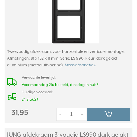
Tweevoudig afdekraam, voor horizontale en verticale montage.
Afmetingen: 81 x 152 x 11 mm. Serie: LS 990, kleur: dark gelakt
aluminium (metaaluitvoering).
Meer informatie »
Verwachte levertijd:
Voor maandag 21u besteld, dinsdag in huis*
Huidige voorraad:
24 stuk(s)
31,95
-
+
JUNG afdekraam 3-voudig LS990 dark gelakt