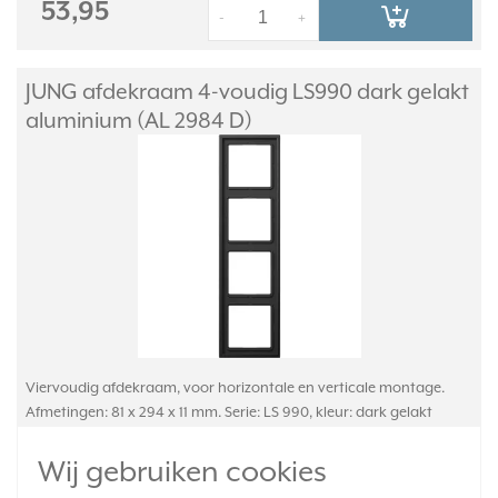
53,95
-
+
JUNG afdekraam 4-voudig LS990 dark gelakt
aluminium (AL 2984 D)
Viervoudig afdekraam, voor horizontale en verticale montage.
Afmetingen: 81 x 294 x 11 mm. Serie: LS 990, kleur: dark gelakt
aluminium (metaaluitvoering).
Meer informatie »
Wij gebruiken cookies
Verwachte levertijd: