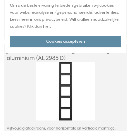
1-2 weken
Om u de beste ervaring te bieden gebruiken wij cookies
Huidige voorraad:
voor websiteanalyse en (gepersonaliseerde) advertenties.
0 stuk(s)
Lees meer in ons
privacybeleid
. Wilt u alleen noodzakelijke
cookies? Klik dan
hier
.
84,95
-
+
Cookies accepteren
JUNG afdekraam 5-voudig LS990 dark gelakt
aluminium (AL 2985 D)
Vijfvoudig afdekraam, voor horizontale en verticale montage.