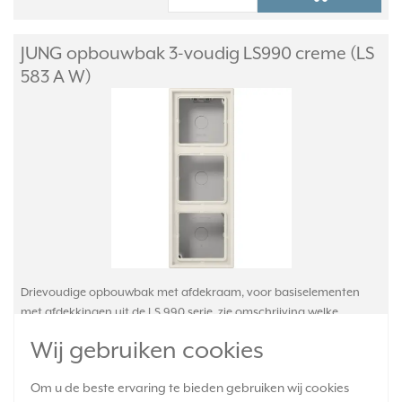
JUNG opbouwbak 3-voudig LS990 creme (LS
583 A W)
Drievoudige opbouwbak met afdekraam, voor basiselementen
met afdekkingen uit de LS 990 serie, zie omschrijving welke
artikelen niet kunnen worden toegepast. Duroplast glanzend, zeer
Wij gebruiken cookies
krasvast. Afm: 223 x 81 x 47 mm. Serie: LS 990, kleur: crème.
Meer
informatie »
Om u de beste ervaring te bieden gebruiken wij cookies