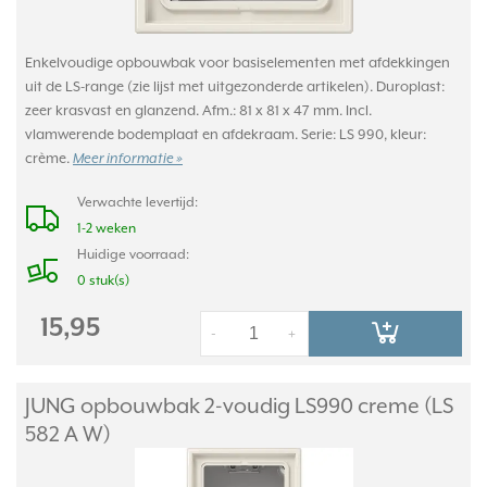
Enkelvoudige opbouwbak voor basiselementen met afdekkingen
uit de LS-range (zie lijst met uitgezonderde artikelen). Duroplast:
zeer krasvast en glanzend. Afm.: 81 x 81 x 47 mm. Incl.
vlamwerende bodemplaat en afdekraam. Serie: LS 990, kleur:
crème.
Meer informatie »
Verwachte levertijd:
1-2 weken
Huidige voorraad:
0 stuk(s)
15,95
-
+
JUNG opbouwbak 2-voudig LS990 creme (LS
582 A W)