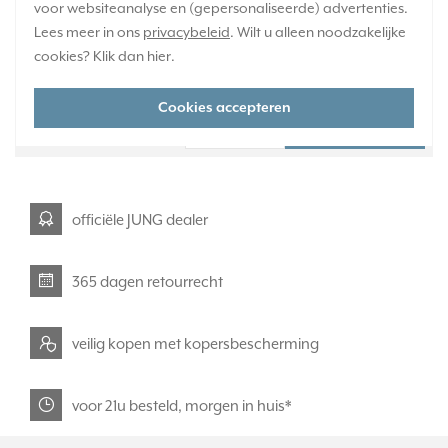
voor websiteanalyse en (gepersonaliseerde) advertenties.
Verwachte levertijd:
Lees meer in ons
1-2 weken
privacybeleid
. Wilt u alleen noodzakelijke
cookies? Klik dan
Huidige voorraad:
hier
.
0 stuk(s)
Cookies accepteren
47,95
-
+
officiële JUNG dealer
365 dagen retourrecht
veilig kopen met kopersbescherming
voor 21u besteld, morgen in huis*